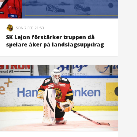
SÖN 7 FEB 21:53
SK Lejon förstärker truppen då
spelare åker på landslagsuppdrag