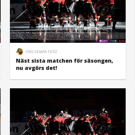
ONS 24 MAR 15:52
Näst sista matchen för säsongen,
nu avgörs det!