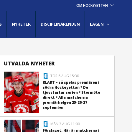
OM HOCKEYETTAN
S
NYHETER
DISCIPLINÄRENDEN
LAGEN
UTVALDA NYHETER
TOR 6 AUG 15:30
KLART – så spelas premiären i
södra Hockeyettan * De
tjuvstartar serien * Stormöte
direkt * Alla matcherna
premiärhelgen 25-26-27
september
MÅN 3 AUG 11:00
Förslaget: Här är matcherna i