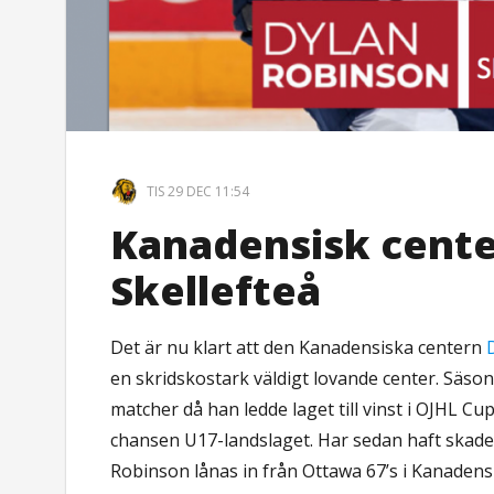
TIS 29 DEC 11:54
Kanadensisk center
Skellefteå
Det är nu klart att den Kanadensiska centern
en skridskostark väldigt lovande center. Säs
matcher då han ledde laget till vinst i OJHL Cu
chansen U17-landslaget. Har sedan haft skade
Robinson lånas in från Ottawa 67’s i Kanadens