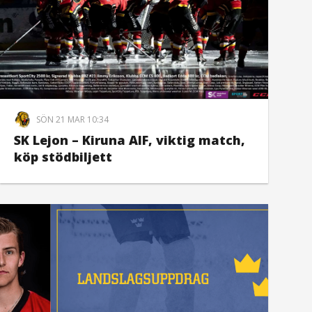
SÖN 21 MAR 10:34
SK Lejon – Kiruna AIF, viktig match,
köp stödbiljett