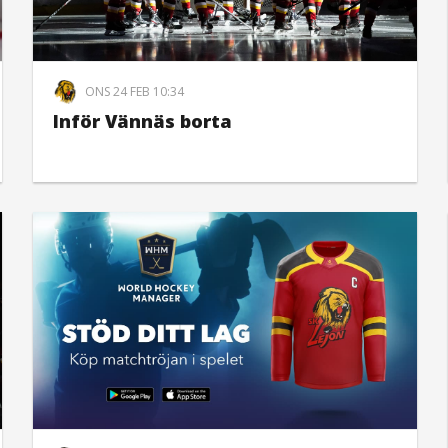
ONS 24 FEB 10:34
Inför Vännäs borta