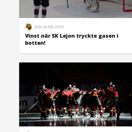
SÖN 28 FEB 20:50
Vinst när SK Lejon tryckte gasen i
botten!