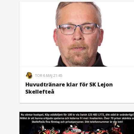
TOR 6 MAJ 21:45
Huvudtränare klar för SK Lejon
Skellefteå