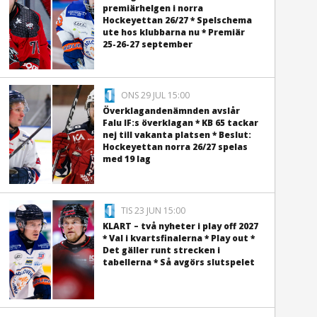
premiärhelgen i norra
Hockeyettan 26/27 * Spelschema
ute hos klubbarna nu * Premiär
25-26-27 september
ONS 29 JUL 15:00
Överklagandenämnden avslår
Falu IF:s överklagan * KB 65 tackar
nej till vakanta platsen * Beslut:
Hockeyettan norra 26/27 spelas
med 19 lag
TIS 23 JUN 15:00
KLART – två nyheter i play off 2027
* Val i kvartsfinalerna * Play out *
Det gäller runt strecken i
tabellerna * Så avgörs slutspelet