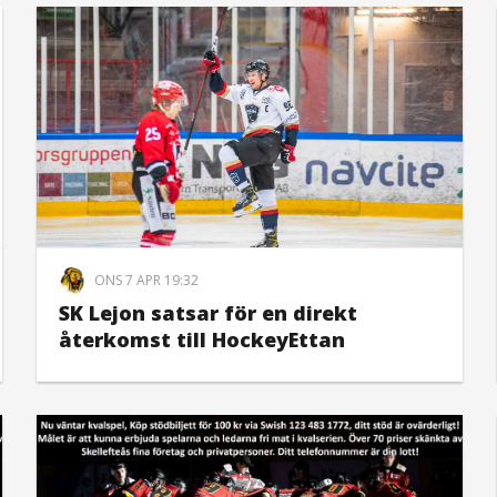
ONS 7 APR 19:32
SK Lejon satsar för en direkt
återkomst till HockeyEttan