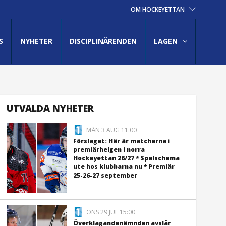
OM HOCKEYETTAN
S
NYHETER
DISCIPLINÄRENDEN
LAGEN
UTVALDA NYHETER
MÅN 3 AUG 11:00
Förslaget: Här är matcherna i
premiärhelgen i norra
Hockeyettan 26/27 * Spelschema
ute hos klubbarna nu * Premiär
25-26-27 september
ONS 29 JUL 15:00
Överklagandenämnden avslår