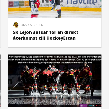
ONS 7 APR 19:32
SK Lejon satsar för en direkt
återkomst till HockeyEttan