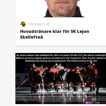
TOR 6 MAJ 21:45
Huvudtränare klar för SK Lejon
Skellefteå