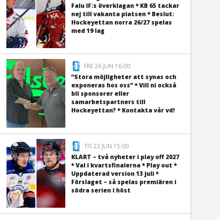
Falu IF:s överklagan * KB 65 tackar
nej till vakanta platsen * Beslut:
Hockeyettan norra 26/27 spelas
med 19 lag
FRE 26 JUN 16:00
”Stora möjligheter att synas och
exponeras hos oss” * Vill ni också
bli sponsorer eller
samarbetspartners till
Hockeyettan? * Kontakta vår vd!
TIS 23 JUN 15:00
KLART – två nyheter i play off 2027
* Val i kvartsfinalerna * Play out *
Uppdaterad version 13 juli *
Förslaget – så spelas premiären i
södra serien i höst