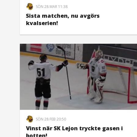
SÖN 28 MAR 11:38
Sista matchen, nu avgörs
kvalserien!
SÖN 28 FEB 20:50
Vinst när SK Lejon tryckte gasen i
botten!