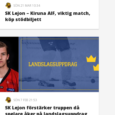
SÖN 21 MAR 10:34
SK Lejon – Kiruna AIF, viktig match,
köp stödbiljett
SÖN 7 FEB 21:53
SK Lejon förstärker truppen då
spelare åker på landslagsuppdrag