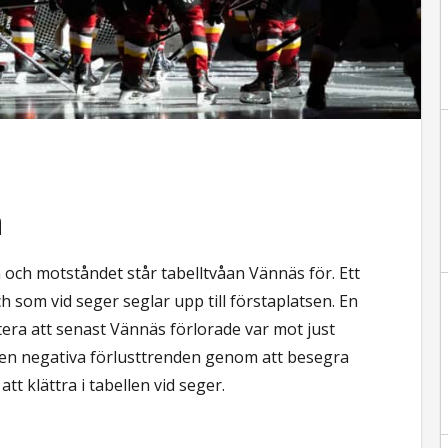
a
n och motståndet står tabelltvåan Vännäs för. Ett
 som vid seger seglar upp till förstaplatsen. En
tera att senast Vännäs förlorade var mot just
den negativa förlusttrenden genom att besegra
t klättra i tabellen vid seger.