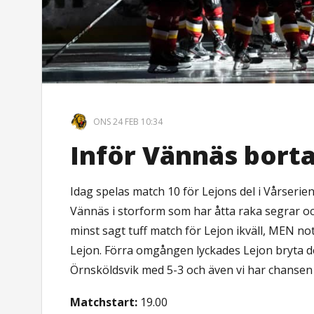
ONS 24 FEB 10:34
Inför Vännäs bort
Idag spelas match 10 för Lejons del i Vårserie
Vännäs i storform som har åtta raka segrar och
minst sagt tuff match för Lejon ikväll, MEN no
Lejon. Förra omgången lyckades Lejon bryta 
Örnsköldsvik med 5-3 och även vi har chansen at
Matchstart:
19.00