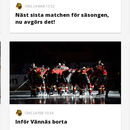
ONS 24 MAR 15:52
Näst sista matchen för säsongen,
nu avgörs det!
ONS 24 FEB 10:34
Inför Vännäs borta