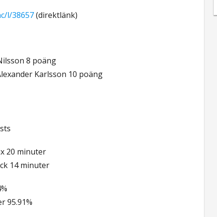
hc/l/38657
(direktlänk)
Nilsson 8 poäng
Alexander Karlsson 10 poäng
ists
ux 20 minuter
ck 14 minuter
4%
er 95.91%