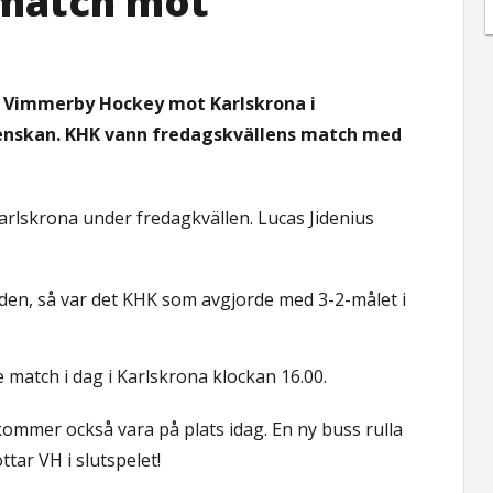
 match mot
r Vimmerby Hockey mot Karlskrona i
svenskan. KHK vann fredagskvällens match med
Karlskrona under fredagkvällen. Lucas Jidenius
oden, så var det KHK som avgjorde med 3-2-målet i
 match i dag i Karlskrona klockan 16.00.
kommer också vara på plats idag. En ny buss rulla
ttar VH i slutspelet!