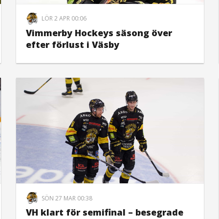
LÖR 2 APR 00:06
Vimmerby Hockeys säsong över
efter förlust i Väsby
SÖN 27 MAR 00:38
VH klart för semifinal – besegrade