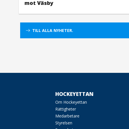
mot Väsby
TILL ALLA NYHETER.
HOCKEYETTAN
Om Hockeyettan
Rättigheter
Medarbetare
Styrelsen