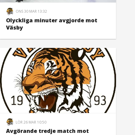
ONS 30 MAR 13:32
Olyckliga minuter avgjorde mot
Väsby
LÖR 26 MAR 10:50
Avgörande tredje match mot