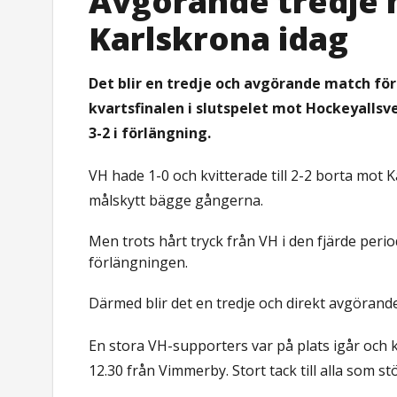
Avgörande tredje
Karlskrona idag
Det blir en tredje och avgörande match fö
kvartsfinalen i slutspelet mot Hockeyall
3-2 i förlängning.
VH hade 1-0 och kvitterade till 2-2 borta mot 
målskytt bägge gångerna.
Men trots hårt tryck från VH i den fjärde peri
förlängningen.
Därmed blir det en tredje och direkt avgörande
En stora VH-supporters var på plats igår och 
12.30 från Vimmerby. Stort tack till alla som stö