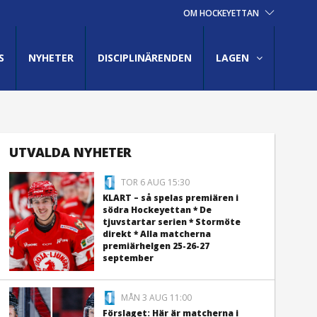
OM HOCKEYETTAN
S
NYHETER
DISCIPLINÄRENDEN
LAGEN
UTVALDA NYHETER
TOR 6 AUG 15:30
KLART – så spelas premiären i
södra Hockeyettan * De
tjuvstartar serien * Stormöte
direkt * Alla matcherna
premiärhelgen 25-26-27
september
MÅN 3 AUG 11:00
Förslaget: Här är matcherna i