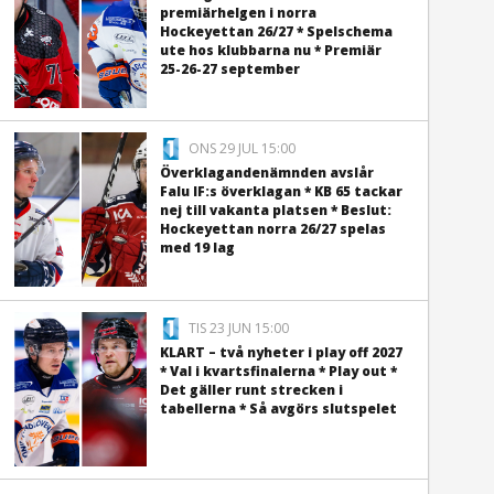
premiärhelgen i norra
Hockeyettan 26/27 * Spelschema
ute hos klubbarna nu * Premiär
25-26-27 september
ONS 29 JUL 15:00
Överklagandenämnden avslår
Falu IF:s överklagan * KB 65 tackar
nej till vakanta platsen * Beslut:
Hockeyettan norra 26/27 spelas
med 19 lag
TIS 23 JUN 15:00
KLART – två nyheter i play off 2027
* Val i kvartsfinalerna * Play out *
Det gäller runt strecken i
tabellerna * Så avgörs slutspelet