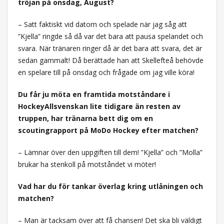
tröjan på onsdag, August?
– Satt faktiskt vid datorn och spelade när jag såg att
”Kjella” ringde så då var det bara att pausa spelandet och
svara. När tränaren ringer då är det bara att svara, det är
sedan gammalt! Då berättade han att Skellefteå behövde
en spelare till på onsdag och frågade om jag ville köra!
Du får ju möta en framtida motståndare i
HockeyAllsvenskan lite tidigare än resten av
truppen, har tränarna bett dig om en
scoutingrapport på MoDo Hockey efter matchen?
– Lämnar över den uppgiften till dem! ”Kjella” och ”Molla”
brukar ha stenkoll på motståndet vi möter!
Vad har du för tankar överlag kring utlåningen och
matchen?
– Man är tacksam över att få chansen! Det ska bli väldigt