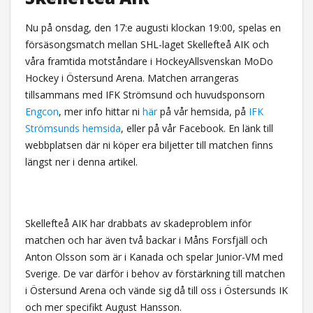
Nu på onsdag, den 17:e augusti klockan 19:00, spelas en
försäsongsmatch mellan SHL-laget Skellefteå AIK och
våra framtida motståndare i HockeyAllsvenskan MoDo
Hockey i Östersund Arena. Matchen arrangeras
tillsammans med IFK Strömsund och huvudsponsorn
Engcon
, mer info hittar ni
här
på vår hemsida, på
IFK
Strömsunds hemsida
, eller på vår Facebook. En länk till
webbplatsen där ni köper era biljetter till matchen finns
längst ner i denna artikel.
Skellefteå AIK har drabbats av skadeproblem inför
matchen och har även två backar i Måns Forsfjäll och
Anton Olsson som är i Kanada och spelar Junior-VM med
Sverige. De var därför i behov av förstärkning till matchen
i Östersund Arena och vände sig då till oss i Östersunds IK
och mer specifikt August Hansson.