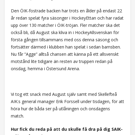
Den ÖIK-fostrade backen har trots en ålder på endast 22
år redan spelat fyra säsonger i HockeyEttan och har radat
upp över 130 matcher i ÖIK-tröjan. Fler matcher ska det
också bli, då August ska kliva in i HockeyAllsvenskan för
första gången tillsammans med oss denna säsong och
fortsätter därmed i klubben han spelat i sedan barnsben.
Nu får ”Agge” alltså chansen att känna på ett allsvenskt
motstånd lite tidigare än resten av truppen redan på
onsdag, hemma i Östersund Arena.
Vi tog ett snack med August själv samt med Skellefteå
AIK:s general manager Erik Forssell under tisdagen, för att
höra hur de båda ser på utlåningen och onsdagens
match.
Hur fick du reda på att du skulle få dra på dig SAIK-