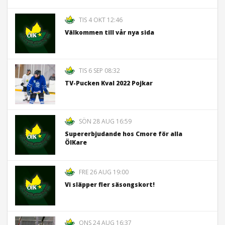
TIS 4 OKT 12:46
Välkommen till vår nya sida
TIS 6 SEP 08:32
TV-Pucken Kval 2022 Pojkar
SÖN 28 AUG 16:59
Supererbjudande hos Cmore för alla
ÖIKare
FRE 26 AUG 19:00
Vi släpper fler säsongskort!
ONS 24 AUG 16:37