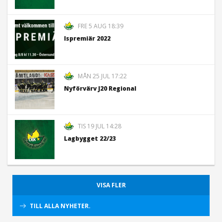
FRE 5 AUG 18:39
Ispremiär 2022
MÅN 25 JUL 17:22
Nyförvärv J20 Regional
TIS 19 JUL 14:28
Lagbygget 22/23
VISA FLER
TILL ALLA NYHETER.