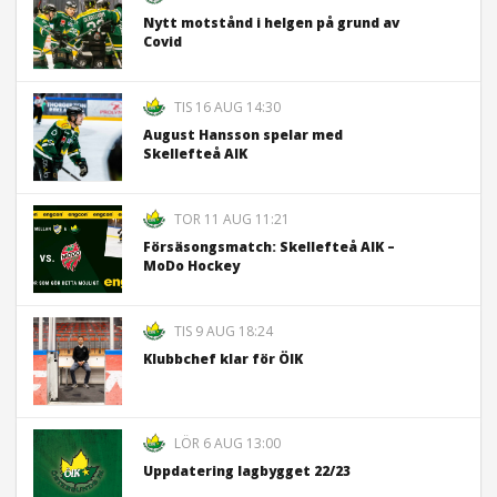
Nytt motstånd i helgen på grund av
Covid
TIS 16 AUG 14:30
August Hansson spelar med
Skellefteå AIK
TOR 11 AUG 11:21
Försäsongsmatch: Skellefteå AIK –
MoDo Hockey
TIS 9 AUG 18:24
Klubbchef klar för ÖIK
LÖR 6 AUG 13:00
Uppdatering lagbygget 22/23