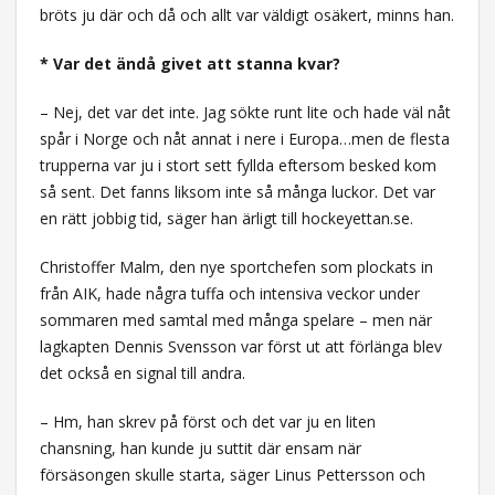
bröts ju där och då och allt var väldigt osäkert, minns han.
* Var det ändå givet att stanna kvar?
– Nej, det var det inte. Jag sökte runt lite och hade väl nåt
spår i Norge och nåt annat i nere i Europa…men de flesta
trupperna var ju i stort sett fyllda eftersom besked kom
så sent. Det fanns liksom inte så många luckor. Det var
en rätt jobbig tid, säger han ärligt till hockeyettan.se.
Christoffer Malm, den nye sportchefen som plockats in
från AIK, hade några tuffa och intensiva veckor under
sommaren med samtal med många spelare – men när
lagkapten Dennis Svensson var först ut att förlänga blev
det också en signal till andra.
– Hm, han skrev på först och det var ju en liten
chansning, han kunde ju suttit där ensam när
försäsongen skulle starta, säger Linus Pettersson och