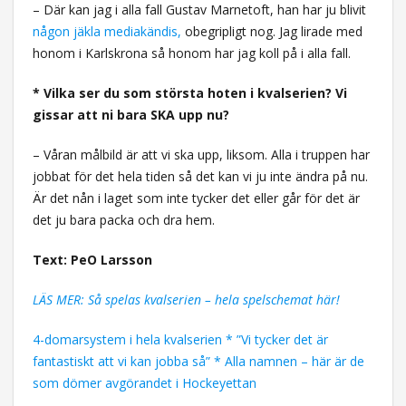
– Där kan jag i alla fall Gustav Marnetoft, han har ju blivit
någon jäkla mediakändis,
obegripligt nog. Jag lirade med
honom i Karlskrona så honom har jag koll på i alla fall.
* Vilka ser du som största hoten i kvalserien? Vi
gissar att ni bara SKA upp nu?
– Våran målbild är att vi ska upp, liksom. Alla i truppen har
jobbat för det hela tiden så det kan vi ju inte ändra på nu.
Är det nån i laget som inte tycker det eller går för det är
det ju bara packa och dra hem.
Text: PeO Larsson
LÄS MER: Så spelas kvalserien – hela spelschemat här!
4-domarsystem i hela kvalserien * ”Vi tycker det är
fantastiskt att vi kan jobba så” * Alla namnen – här är de
som dömer avgörandet i Hockeyettan