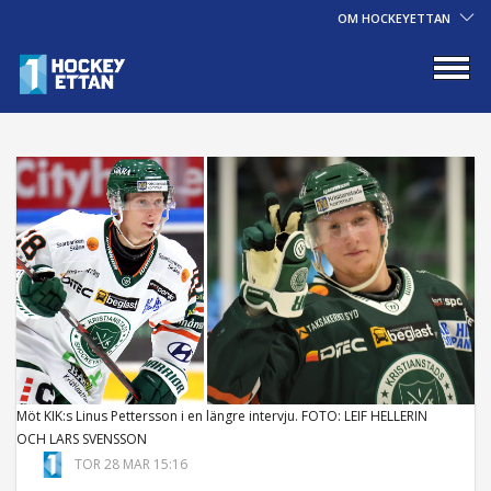
OM HOCKEYETTAN
Möt KIK:s Linus Pettersson i en längre intervju. FOTO: LEIF HELLERIN
OCH LARS SVENSSON
TOR 28 MAR 15:16