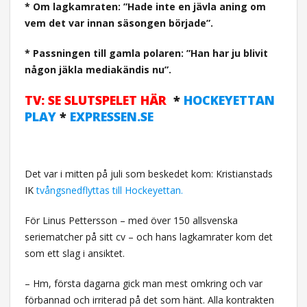
* Om lagkamraten: ”Hade inte en jävla aning om
vem det var innan säsongen började”.
* Passningen till gamla polaren: ”Han har ju blivit
någon jäkla mediakändis nu”.
TV: SE SLUTSPELET HÄR
*
HOCKEYETTAN
PLAY
*
EXPRESSEN.SE
Det var i mitten på juli som beskedet kom: Kristianstads
IK
tvångsnedflyttas till Hockeyettan.
För Linus Pettersson – med över 150 allsvenska
seriematcher på sitt cv – och hans lagkamrater kom det
som ett slag i ansiktet.
– Hm, första dagarna gick man mest omkring och var
förbannad och irriterad på det som hänt. Alla kontrakten