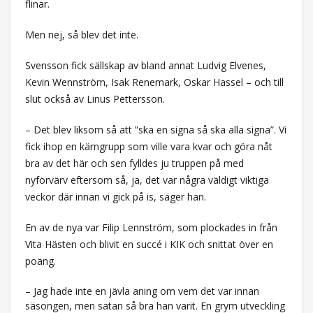
flinar.
Men nej, så blev det inte.
Svensson fick sällskap av bland annat Ludvig Elvenes,
Kevin Wennström, Isak Renemark, Oskar Hassel – och till
slut också av Linus Pettersson.
– Det blev liksom så att ”ska en signa så ska alla signa”. Vi
fick ihop en kärngrupp som ville vara kvar och göra nåt
bra av det här och sen fylldes ju truppen på med
nyförvärv eftersom så, ja, det var några väldigt viktiga
veckor där innan vi gick på is, säger han.
En av de nya var Filip Lennström, som plockades in från
Vita Hästen och blivit en succé i KIK och snittat över en
poäng.
– Jag hade inte en jävla aning om vem det var innan
säsongen, men satan så bra han varit. En grym utveckling