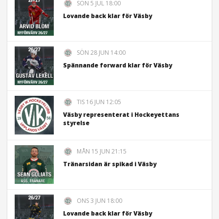
SÖN 5 JUL 18:00
Lovande back klar för Väsby
SÖN 28 JUN 14:00
Spännande forward klar för Väsby
TIS 16 JUN 12:05
Väsby representerat i Hockeyettans
styrelse
MÅN 15 JUN 21:15
Tränarsidan är spikad i Väsby
ONS 3 JUN 18:00
Lovande back klar för Väsby