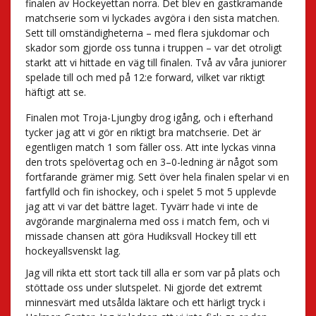
finalen av Hockeyettan norra. Det blev en gastkramande
matchserie som vi lyckades avgöra i den sista matchen.
Sett till omständigheterna – med flera sjukdomar och
skador som gjorde oss tunna i truppen – var det otroligt
starkt att vi hittade en väg till finalen. Två av våra juniorer
spelade till och med på 12:e forward, vilket var riktigt
häftigt att se.
Finalen mot Troja-Ljungby drog igång, och i efterhand
tycker jag att vi gör en riktigt bra matchserie. Det är
egentligen match 1 som fäller oss. Att inte lyckas vinna
den trots spelövertag och en 3–0-ledning är något som
fortfarande grämer mig. Sett över hela finalen spelar vi en
fartfylld och fin ishockey, och i spelet 5 mot 5 upplevde
jag att vi var det bättre laget. Tyvärr hade vi inte de
avgörande marginalerna med oss i match fem, och vi
missade chansen att göra Hudiksvall Hockey till ett
hockeyallsvenskt lag.
Jag vill rikta ett stort tack till alla er som var på plats och
stöttade oss under slutspelet. Ni gjorde det extremt
minnesvärt med utsålda läktare och ett härligt tryck i