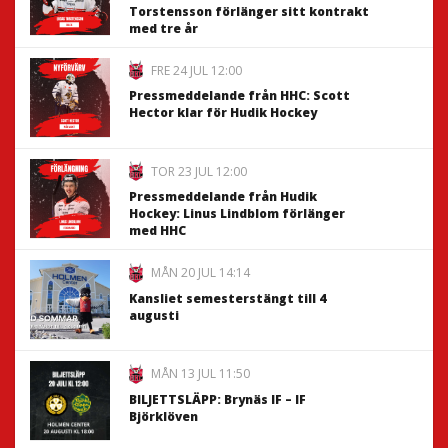
Torstensson förlänger sitt kontrakt
med tre år
FRE 24 JUL 12:00
Pressmeddelande från HHC: Scott
Hector klar för Hudik Hockey
TOR 23 JUL 12:00
Pressmeddelande från Hudik
Hockey: Linus Lindblom förlänger
med HHC
MÅN 20 JUL 14:14
Kansliet semesterstängt till 4
augusti
MÅN 13 JUL 11:50
BILJETTSLÄPP: Brynäs IF – IF
Björklöven