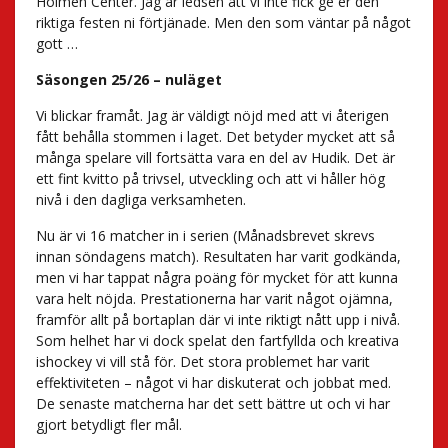
Holmen Center. Jag är ledsen att vi inte fick ge er den
riktiga festen ni förtjänade. Men den som väntar på något
gott …
Säsongen 25/26 – nuläget
Vi blickar framåt. Jag är väldigt nöjd med att vi återigen
fått behålla stommen i laget. Det betyder mycket att så
många spelare vill fortsätta vara en del av Hudik. Det är
ett fint kvitto på trivsel, utveckling och att vi håller hög
nivå i den dagliga verksamheten.
Nu är vi 16 matcher in i serien (Månadsbrevet skrevs
innan söndagens match). Resultaten har varit godkända,
men vi har tappat några poäng för mycket för att kunna
vara helt nöjda. Prestationerna har varit något ojämna,
framför allt på bortaplan där vi inte riktigt nått upp i nivå.
Som helhet har vi dock spelat den fartfyllda och kreativa
ishockey vi vill stå för. Det stora problemet har varit
effektiviteten – något vi har diskuterat och jobbat med.
De senaste matcherna har det sett bättre ut och vi har
gjort betydligt fler mål.