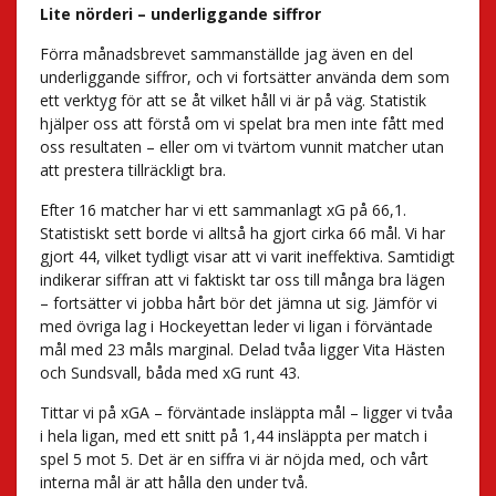
Lite nörderi – underliggande siffror
Förra månadsbrevet sammanställde jag även en del
underliggande siffror, och vi fortsätter använda dem som
ett verktyg för att se åt vilket håll vi är på väg. Statistik
hjälper oss att förstå om vi spelat bra men inte fått med
oss resultaten – eller om vi tvärtom vunnit matcher utan
att prestera tillräckligt bra.
Efter 16 matcher har vi ett sammanlagt xG på 66,1.
Statistiskt sett borde vi alltså ha gjort cirka 66 mål. Vi har
gjort 44, vilket tydligt visar att vi varit ineffektiva. Samtidigt
indikerar siffran att vi faktiskt tar oss till många bra lägen
– fortsätter vi jobba hårt bör det jämna ut sig. Jämför vi
med övriga lag i Hockeyettan leder vi ligan i förväntade
mål med 23 måls marginal. Delad tvåa ligger Vita Hästen
och Sundsvall, båda med xG runt 43.
Tittar vi på xGA – förväntade insläppta mål – ligger vi tvåa
i hela ligan, med ett snitt på 1,44 insläppta per match i
spel 5 mot 5. Det är en siffra vi är nöjda med, och vårt
interna mål är att hålla den under två.