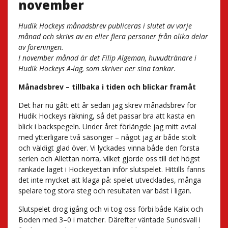
november
Hudik Hockeys månadsbrev publiceras i slutet av varje
månad och skrivs av en eller flera personer från olika delar
av föreningen.
I november månad är det Filip Algeman, huvudtränare i
Hudik Hockeys A-lag, som skriver ner sina tankar.
Månadsbrev – tillbaka i tiden och blickar framåt
Det har nu gått ett år sedan jag skrev månadsbrev för
Hudik Hockeys räkning, så det passar bra att kasta en
blick i backspegeln. Under året förlängde jag mitt avtal
med ytterligare två säsonger – något jag är både stolt
och väldigt glad över. Vi lyckades vinna både den första
serien och Allettan norra, vilket gjorde oss till det högst
rankade laget i Hockeyettan inför slutspelet. Hittills fanns
det inte mycket att klaga på: spelet utvecklades, många
spelare tog stora steg och resultaten var bäst i ligan.
Slutspelet drog igång och vi tog oss förbi både Kalix och
Boden med 3–0 i matcher. Därefter väntade Sundsvall i