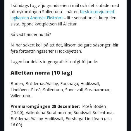
I söndags tog vi ju grundserien i mål och det slutade med
att nykomlingen Sollentuna – här en
färsk intervju med
lagkapten Andreas Ekström
– lite sensationellt knep den
sista, öppna kvotplatsen till Allettan.
Så vad händer nu då?
Ni har säkert koll på att det, liksom tidigare säsonger, blir
fyra fortsättningsserier i Hockeyettan.
Lagen har delats in geografiskt enligt följande:
Allettan norra (10 lag)
Boden, Brödernas/Väsby, Forshaga, Hudiksvall,
Lindlöven, Piteå, Sollentuna, Sundsvall, Surahammar,
Vallentuna.
Premiäromgången 28 december:
Piteå-Boden
(15.00), Vallentuna-Surahammar, Sundsvall-Sollentuna,
Brödernas/Väsby-Hudiksvall, Forshaga-Lindlöven (alla
16.00)