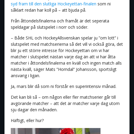
syd fram till den slutliga Hockeyettan-finalen
som ni
såklart redan har koll på – att bjuda på.
Från åttondelsfinalerna och framåt är det seperata
speldagar på slutspelet i norr och söder.
– Både SHL och HockeyAllsvenskan spelar ju ”om lott” i
slutspelet med matchserierna så det vill vi också göra, det
blir ju ett större intresse för Hockeyettan om vi har
matcher i slutspelet nästan varje dag än att vi har åtta
matcher i åttondelsfinalerna en kväll och ingen match alls
nästa kväll, säger Mats ”Horndal” Johansson, sportsligt
ansvarig i ligan.
Ja, mars blir då som ni förstår en superintensiv månad.
Det kan bli så – om någon eller fler matchserier går till
avgörande matcher – att det är matcher varje dag utom
sju dagar den månaden.
Häftigt, eller hur?