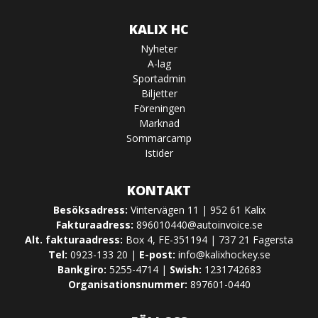
KALIX HC
Nyheter
A-lag
Sportadmin
Biljetter
Föreningen
Marknad
Sommarcamp
Istider
KONTAKT
Besöksadress:
Vintervägen 11 | 952 61 Kalix
Fakturaadress:
896010440@autoinvoice.se
Alt. fakturaadress:
Box 4, FE-351194 | 737 21 Fagersta
Tel:
0923-133 20 |
E-post:
info@kalixhockey.se
Bankgiro:
5255-4714 |
Swish:
1231742683
Organisationsnummer:
897601-0440