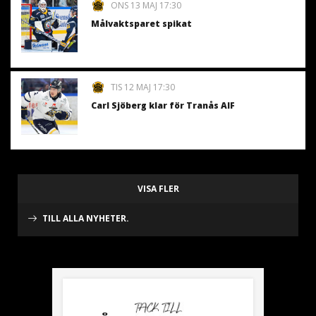
ONS 13 MAJ 17:30
Målvaktsparet spikat
TIS 12 MAJ 17:30
Carl Sjöberg klar för Tranås AIF
VISA FLER
TILL ALLA NYHETER.