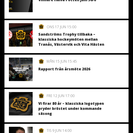
ONS 17 JUN 15:00
Sandströms Trophy tillbaka –
klassiska hockeymöten mellan
Tranås, Västervik och Vita Hästen
MÅN 15 JUN 15:45
Rapport från årsmöte 2026
FRE 12 JUN 17:00
Vi firar 80 år – klassiska logotypen
pryder bröstet under kommande
säsong
TIS 9 JUN 14:00