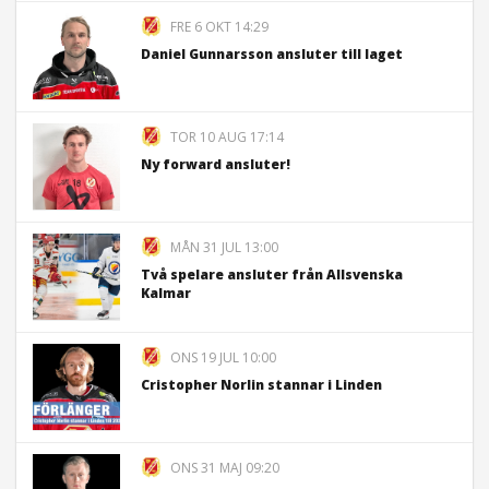
FRE 6 OKT 14:29
Daniel Gunnarsson ansluter till laget
TOR 10 AUG 17:14
Ny forward ansluter!
MÅN 31 JUL 13:00
Två spelare ansluter från Allsvenska
Kalmar
ONS 19 JUL 10:00
Cristopher Norlin stannar i Linden
ONS 31 MAJ 09:20