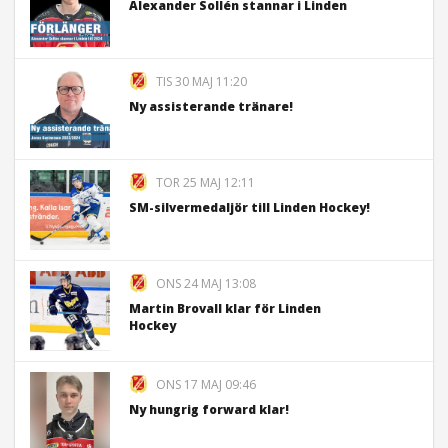
Alexander Sollén stannar i Linden
TIS 30 MAJ 11:20
Ny assisterande tränare!
TOR 25 MAJ 12:11
SM-silvermedaljör till Linden Hockey!
ONS 24 MAJ 13:08
Martin Brovall klar för Linden
Hockey
ONS 17 MAJ 09:46
Ny hungrig forward klar!