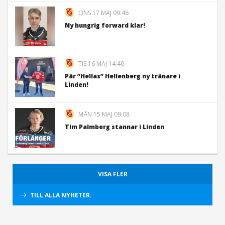
ONS 17 MAJ 09:46
Ny hungrig forward klar!
TIS 16 MAJ 14:40
Pär ”Hellas” Hellenberg ny tränare i
Linden!
MÅN 15 MAJ 09:08
Tim Palmberg stannar i Linden
VISA FLER
TILL ALLA NYHETER.