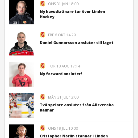
ONS 31 JAN 18:00
Ny huvudtränare tar över Linden
Hockey
FRE 6 OKT 14:29
Daniel Gunnarsson ansluter till laget
TOR 10 AUG 17:14
Ny forward ansluter!
MÅN 31 JUL 13:00
Två spelare ansluter från Allsvenska
Kalmar
ONS 19 JUL 10:00
Cristopher Norlin stannar i Linden