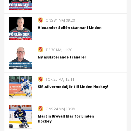
ONS 31 MAJ 09:20
Alexander Sollén stannar i Linden
TIS 30 MAJ 11:20
Ny assisterande tränare!
TOR 25 MAJ 12:11
SM-silvermedaljör till Linden Hockey!
ONS 24 MAJ 13:08
Martin Brovall klar för Linden
Hockey