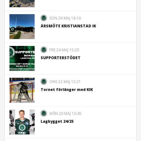
SÖN 26 MAJ 18:16
ÅRSMÖTE KRISTIANSTAD IK
FRE 24 MAJ 15:20
SUPPORTERSTÖDET
ONS 22 MAJ 12:21
Tornet förlänger med KIK
MÅN 20 MAJ 10:45
Lagbygget 24/25