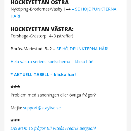
HOCKEYETTAN ÖSTRA
Nyköping-Brödernas/Väsby 1–4
– SE HÖJDPUNKTERNA
HÄR!
HOCKEYETTAN VÄSTRA:
Forshaga-Grästorp
4–3 (straffar)
Borås-Mariestad
5–2 –
SE HÖJDPUNKTERNA HÄR!
Hela västra seriens spelschema – klicka här!
* AKTUELL TABELL – klicka här!
***
Problem med sändningen eller övriga frågor?
Mejla:
support@staylive.se
***
LÄS MER: 15 frågor till Piteås Fredrik
Bergdahl