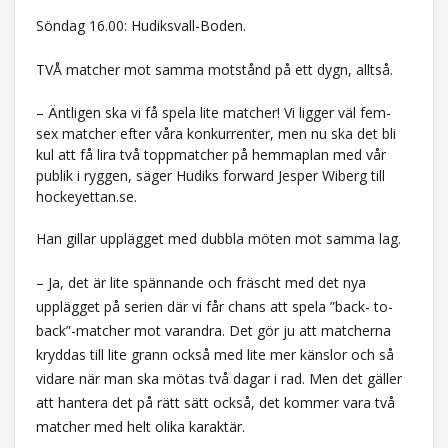
Söndag 16.00: Hudiksvall-Boden.
TVÅ matcher mot samma motstånd på ett dygn, alltså.
– Äntligen ska vi få spela lite matcher! Vi ligger väl fem-
sex matcher efter våra konkurrenter, men nu ska det bli
kul att få lira två toppmatcher på hemmaplan med vår
publik i ryggen, säger Hudiks forward Jesper Wiberg till
hockeyettan.se.
Han gillar upplägget med dubbla möten mot samma lag.
– Ja, det är lite spännande och fräscht med det nya
upplägget på serien där vi får chans att spela ”back- to-
back”-matcher mot varandra. Det gör ju att matcherna
kryddas till lite grann också med lite mer känslor och så
vidare när man ska mötas två dagar i rad. Men det gäller
att hantera det på rätt sätt också, det kommer vara två
matcher med helt olika karaktär.