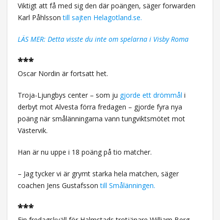
Viktigt att få med sig den där poängen, säger forwarden
Karl Påhlsson
till sajten Helagotland.se.
LÄS MER: Detta visste du inte om spelarna i Visby Roma
***
Oscar Nordin är fortsatt het.
Troja-Ljungbys center – som ju
gjorde ett drömmål
i
derbyt mot Alvesta förra fredagen – gjorde fyra nya
poäng när smålänningarna vann tungviktsmötet mot
Västervik.
Han är nu uppe i 18 poäng på tio matcher.
– Jag tycker vi är grymt starka hela matchen, säger
coachen Jens Gustafsson
till Smålänningen.
***
Fin fredagskväll för Halmstads trotjänare William Berg.