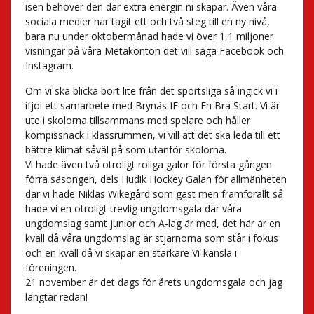
isen behöver den där extra energin ni skapar. Även våra
sociala medier har tagit ett och två steg till en ny nivå,
bara nu under oktobermånad hade vi över 1,1 miljoner
visningar på våra Metakonton det vill säga Facebook och
Instagram.
Om vi ska blicka bort lite från det sportsliga så ingick vi i
ifjol ett samarbete med Brynäs IF och En Bra Start. Vi är
ute i skolorna tillsammans med spelare och håller
kompissnack i klassrummen, vi vill att det ska leda till ett
bättre klimat såväl på som utanför skolorna.
Vi hade även två otroligt roliga galor för första gången
förra säsongen, dels Hudik Hockey Galan för allmänheten
där vi hade Niklas Wikegård som gäst men framförallt så
hade vi en otroligt trevlig ungdomsgala där våra
ungdomslag samt junior och A-lag är med, det här är en
kväll då våra ungdomslag är stjärnorna som står i fokus
och en kväll då vi skapar en starkare Vi-känsla i
föreningen.
21 november är det dags för årets ungdomsgala och jag
längtar redan!