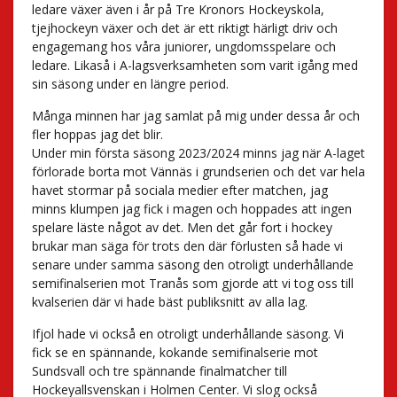
ledare växer även i år på Tre Kronors Hockeyskola,
tjejhockeyn växer och det är ett riktigt härligt driv och
engagemang hos våra juniorer, ungdomsspelare och
ledare. Likaså i A-lagsverksamheten som varit igång med
sin säsong under en längre period.
Många minnen har jag samlat på mig under dessa år och
fler hoppas jag det blir.
Under min första säsong 2023/2024 minns jag när A-laget
förlorade borta mot Vännäs i grundserien och det var hela
havet stormar på sociala medier efter matchen, jag
minns klumpen jag fick i magen och hoppades att ingen
spelare läste något av det. Men det går fort i hockey
brukar man säga för trots den där förlusten så hade vi
senare under samma säsong den otroligt underhållande
semifinalserien mot Tranås som gjorde att vi tog oss till
kvalserien där vi hade bäst publiksnitt av alla lag.
Ifjol hade vi också en otroligt underhållande säsong. Vi
fick se en spännande, kokande semifinalserie mot
Sundsvall och tre spännande finalmatcher till
Hockeyallsvenskan i Holmen Center. Vi slog också