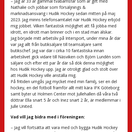
– Jag är 33 år gammal tvåbarnsfar som är gift med
Nathalie och jobbar som försäljnings &
marknadsansvarig i Hudik Hockey sedan mitten på maj
2023. Jag minns telefonsamtalet när Hudik Hockey erbjöd
mig jobbet. Vilken fantastisk möjlighet att få jobba med
idrott, en idrott man brinner och i en stad man älskar.
Jag började mitt arbetsliv på Intersport, under mina år där
var jag allt från butiksäljare till teamsäljare samt
butikschef. Jag var där i cirka 10 fantastiska innan
arbetslivet gick vidare till Näsviken och Björn Lundén som
säljare och efter ett par år där så dök denna möjlighet
hos Hudik Hockey upp. Jag är otroligt glad och stolt över
att Hudik Hockey ville anställa mig.
På fritiden umgås jag mycket med min familj, ser en del
hockey, en del fotboll framför allt mitt kära IFK Göteborg
samt byter ut Holmen Center mot Jullehallen då våra två
döttrar Ella snart 5 år och Inez snart 2 år, är medlemmar i
Julle United.
Vad vill jag bidra med i föreningen:
– Jag vill fortsätta att vara med och bygga Hudik Hockey