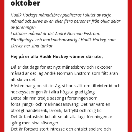
oktober
Hudik Hockeys månadsbrev publiceras i slutet av varje
månad och skrivs av en eller flera personer från olika delar
av föreningen.
I oktober månad är det André Norman-Enström,
Försäljnings- och marknadsansvarig i Hudik Hockey, som
skriver ner sina tankar.
Hej på er alla Hudik Hockey-vänner där ute,
Då är det dags för ett nytt månadsbrev och i oktober
månad är det jag André Norman-Enström som fått äran
att skriva det.
Hösten har gjort sitt intåg, vi har ställt om till vintertid och
hockeysäsongen är i allra högsta grad igång.
Detta blir min tredje säsong i föreningen som
försäljnings- och marknadsansvarig. Det har varit en
otroligt händelserik, lärorik, fartfylld och rolig tid.
Det är fantastiskt kul att se att alla lag i föreningen är
igång med sina säsonger.
Det är fortsatt stort intresse och antalet spelare och