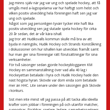
Jag minns själv när jag var ung och spelade hockey, att få
umgås med a-lagsspelarna var hur häftigt som helst och
vilken positiv utveckling hela föreningen haft sen jag var
ung och spelade.
Något som jag personligen tyvärr tycker inte haft lika
positiv utveckling sen jag slutade spela hockey för cirka
20 år sedan, det är vår kära ishall.
Jag tror att Hudiksvalls kommun skulle må bra av att
bjuda in näringsliv, Hudik Hockey och Strands Konståkning
i diskussioner om hur ishallen kan utvecklas framåt samt
hur man ger sina föreningar rätt förutsättningar för sina
verksamheter.
För två säsonger sedan gjorde hockeybloggaren KM
Hockey en sammanställning över vad alla 40 lag i
Hockeyettan betalade i hyra och Hudik Hockey hade den
näst högsta hyran. Skövde var dom enda som betalade
mer än HHC. Lite senare under den säsongen gick Skövde
i konkurs.
Sist men inte minst vill jag passa på att tacka alla ideella
krafter som jobbar i föreningen på och utanför matcher,
supportrar, föräldrar, spelare, ledare, samarbetspartners,