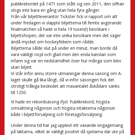
publikrekordet på 1471 som stått sig sen 2011, den siffran
slogs inte bara en gång utan hela fyra gånger.
Från vår biljettleverantör Tickster fick vi rapport om att
under fredagen vi släppte biljetterna till femte avgörande
finalmatchen så hade vi hela 19 tusen(!) besökare i
biljettshopen, det var inte unika besökare men det säger
ändå mycket om hockeyfebern som rådde.
Biljetterna sålde slut på under en minut, man borde då
vara väldigt nöjd och glad men den enda känslan som
infann sig var en nedstämdhet över hur många som blev
utan biljett.
Vi står inför ännu större utmaningar denna säsong om A-
laget skulle gå lika långt, då vi inför säsongen fick det
otroligt tråkiga beskedet att maxantalet åskådare sänks
till 1250.
Vi hade en rekordsäsong ifjol. Publikrekord, högsta
omsättning någonsin och högsta intäkterna någonsin
både i biljettförsäljning och företagsförsäljning.
Under denna tid har jag upplevt ett växande engagemang
på läktarna, vilket är väldigt positivt då spelarna där ute på