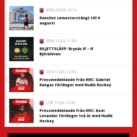
MÅN 20 JUL 14:14
Kansliet semesterstängt till 4
augusti
MÅN 13 JUL 11:50
BILJETTSLÄPP: Brynäs IF – IF
Björklöven
SÖN 12 JUL 12:00
Pressmeddelande från HHC: Gabriel
Kangas förlänger med Hudik Hockey
LÖR 11 JUL 12:00
Pressmeddelande från HHC: Axel
Levander förlänger två år med Hudik
Hockey