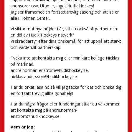
sponsorer osv. Utan er, inget Hudik Hockey!
Jag ser framemot en fortsatt trevlig säsong och att se er
alla i Holmen Center.
Vi siktar mot nya höjder i år, vill du också bli partner och
en del av Hudik Hockeys nätverk?
Vi skräddarsyr efter dina önskemål för att uppnå ett starkt
och värdefullt partnerskap.
Tveka inte att kontakta mig eller min käre kollega Nicklas
på marknad.
andre.norman-enstrom@hudikhockey.se
,
nicklas.andersson@hudikhockey.se
Har du orkat läsa hit så vill jag tacka för det och önska dig
en fortsatt trevlig allhelgonahelg!
Har du några frågor eller funderingar så är du välkommen
att kontakta mig på
andre.norman-
enstrom@hudikhockey.se
Vem är jag: