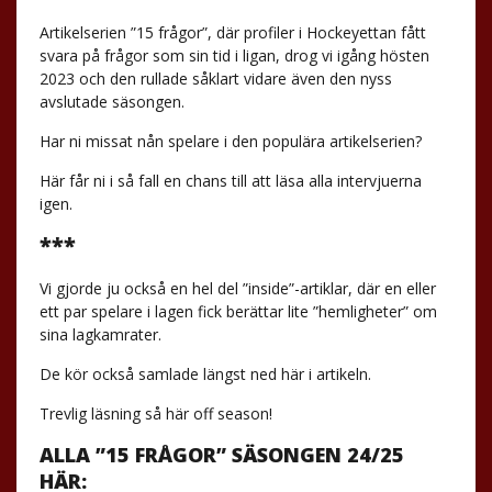
Artikelserien ”15 frågor”, där profiler i Hockeyettan fått
svara på frågor som sin tid i ligan, drog vi igång hösten
2023 och den rullade såklart vidare även den nyss
avslutade säsongen.
Har ni missat nån spelare i den populära artikelserien?
Här får ni i så fall en chans till att läsa alla intervjuerna
igen.
***
Vi gjorde ju också en hel del ”inside”-artiklar, där en eller
ett par spelare i lagen fick berättar lite ”hemligheter” om
sina lagkamrater.
De kör också samlade längst ned här i artikeln.
Trevlig läsning så här off season!
ALLA ”15 FRÅGOR” SÄSONGEN 24/25
HÄR: