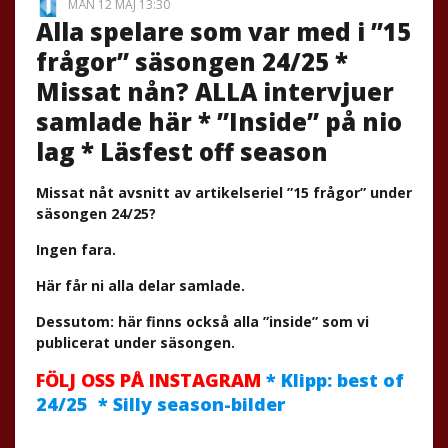
MÅN 12 MAJ 13:30
Alla spelare som var med i ”15
frågor” säsongen 24/25 *
Missat nån? ALLA intervjuer
samlade här * ”Inside” på nio
lag * Läsfest off season
Missat nåt avsnitt av artikelseriel ”15 frågor” under
säsongen 24/25?
Ingen fara.
Här får ni alla delar samlade.
Dessutom: här finns också alla ”inside” som vi
publicerat under säsongen.
FÖLJ OSS PÅ INSTAGRAM
* Klipp: best of
24/25 * Silly season-bilder