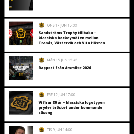
ONS 17 JUN 15:00
Sandströms Trophy tillbaka –
klassiska hockeymöten mellan
Tranås, Västervik och Vita Hästen
MÅN 15 JUN 15:45
Rapport från årsmöte 2026
FRE 12 JUN 17:00
Vi firar 80 år – klassiska logotypen
pryder bröstet under kommande
säsong
TIS 9 JUN 14:00