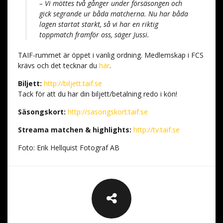
– Vi möttes två gånger under försäsongen och
gick segrande ur båda matcherna. Nu har båda
lagen startat starkt, så vi har en riktig
toppmatch framför oss, säger Jussi.
TAIF-rummet är öppet i vanlig ordning. Medlemskap i FCS
krävs och det tecknar du
här
.
Biljett:
http://biljett.taif.se
Tack för att du har din biljett/betalning redo i kön!
Säsongskort:
http://sasongskort.taif.se
Streama matchen & highlights:
http://tv.taif.se
Foto: Erik Hellquist Fotograf AB