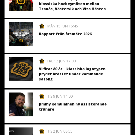
klassiska hockeymöten mellan
Tranås, Västervik och Vita Hästen
MÅN 15 JUN 15:45
Rapport från årsmöte 2026
FRE 12 JUN 17:00
Vi firar 80 år – klassiska logotypen
pryder bröstet under kommande
säsong
TIS 9 JUN 14:00
Jimmy Komulainen ny assisterande
tränare
TIS 2 JUN 08:55