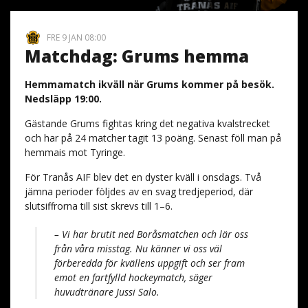
FRE 9 JAN 08:00
Matchdag: Grums hemma
Hemmamatch ikväll när Grums kommer på besök.
Nedsläpp 19:00.
Gästande Grums fightas kring det negativa kvalstrecket
och har på 24 matcher tagit 13 poäng. Senast föll man på
hemmais mot Tyringe.
För Tranås AIF blev det en dyster kväll i onsdags. Två
jämna perioder följdes av en svag tredjeperiod, där
slutsiffrorna till sist skrevs till 1–6.
– Vi har brutit ned Boråsmatchen och lär oss
från våra misstag. Nu känner vi oss väl
förberedda för kvällens uppgift och ser fram
emot en fartfylld hockeymatch, säger
huvudtränare Jussi Salo.