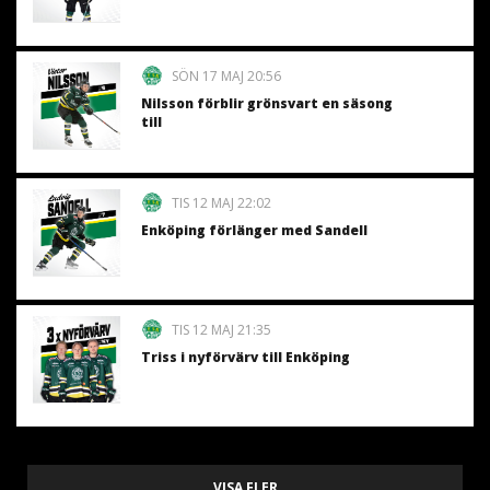
SÖN 17 MAJ 20:56
Nilsson förblir grönsvart en säsong
till
TIS 12 MAJ 22:02
Enköping förlänger med Sandell
TIS 12 MAJ 21:35
Triss i nyförvärv till Enköping
VISA FLER