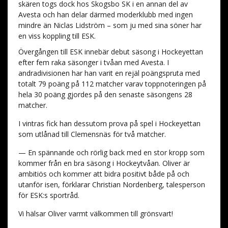
skären togs dock hos Skogsbo SK i en annan del av
Avesta och han delar därmed moderklubb med ingen
mindre än Niclas Lidström – som ju med sina söner har
en viss koppling till ESK.
Övergången till ESK innebär debut säsong i Hockeyettan
efter fem raka säsonger i tvåan med Avesta. I
andradivisionen har han varit en rejäl poängspruta med
totalt 79 poäng på 112 matcher varav toppnoteringen på
hela 30 poäng gjordes på den senaste säsongens 28
matcher.
I vintras fick han dessutom prova på spel i Hockeyettan
som utlånad till Clemensnäs för två matcher.
— En spännande och rörlig back med en stor kropp som
kommer från en bra säsong i Hockeytvåan. Oliver är
ambitiös och kommer att bidra positivt både på och
utanför isen, förklarar Christian Nordenberg, talesperson
för ESK:s sportråd.
Vi hälsar Oliver varmt välkommen till grönsvart!