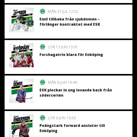
MÅN 27 JUL 12:32
Emil tillbaka från sjukdomen –
förlänger kontraktet med ESK
LÖR 13 JUN 13:01
Forshagatrio klara för Enköping
MÅN 8 JUN 19:49
ESK plockar in ung lovande back från
söderserien
LÖR 6 JUN 16:56
Poängstark forward ansluter till
Enköping