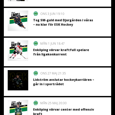
ONS 3 JUN 19:10
Tog SM-guld med Djurgården i våras
– nu klar för ESK Hockey
MÅN 1 JUN 18:47
Enköping värvar kraftfull spelare
från ligakonkurrent
ONS 27 MAJ 21:35
Lidström avslutar hockeykarriären –
går in i sportrådet
MÅN 25 MAJ 20:30
Enköping värvar center med offensiv
kraft