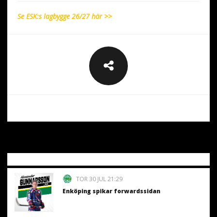
Se ESK:s lagbygge 26/27 här >>
TOR 30 JUL 21:29
Enköping spikar forwardssidan