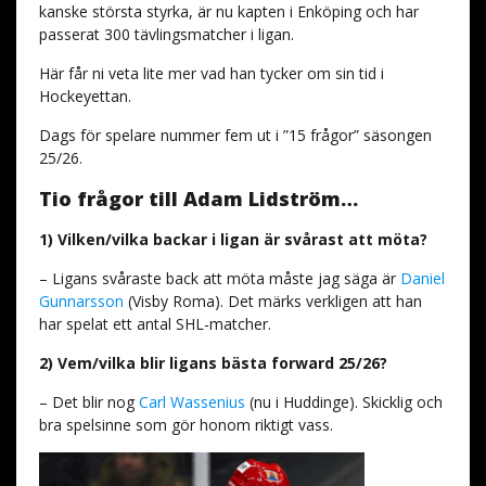
kanske största styrka, är nu kapten i Enköping och har
passerat 300 tävlingsmatcher i ligan.
Här får ni veta lite mer vad han tycker om sin tid i
Hockeyettan.
Dags för spelare nummer fem ut i ”15 frågor” säsongen
25/26.
Tio frågor till Adam Lidström…
1) Vilken/vilka backar i ligan är svårast att möta?
– Ligans svåraste back att möta måste jag säga är
Daniel
Gunnarsson
(Visby Roma). Det märks verkligen att han
har spelat ett antal SHL-matcher.
2) Vem/vilka blir ligans bästa forward 25/26?
– Det blir nog
Carl Wassenius
(nu i Huddinge). Skicklig och
bra spelsinne som gör honom riktigt vass.