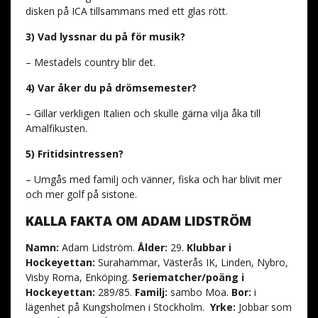
disken på ICA tillsammans med ett glas rött.
3) Vad lyssnar du på för musik?
– Mestadels country blir det.
4) Var åker du på drömsemester?
– Gillar verkligen Italien och skulle gärna vilja åka till
Amalfikusten.
5) Fritidsintressen?
– Umgås med familj och vänner, fiska och har blivit mer
och mer golf på sistone.
KALLA FAKTA OM ADAM LIDSTRÖM
Namn:
Adam Lidström.
Ålder:
29.
Klubbar i
Hockeyettan:
Surahammar, Västerås IK, Linden, Nybro,
Visby Roma, Enköping.
Seriematcher/poäng i
Hockeyettan:
289/85.
Familj:
sambo Moa.
Bor:
i
lägenhet på Kungsholmen i Stockholm.
Yrke:
Jobbar som