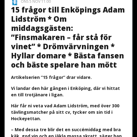
ONS 5 NOV 11:00
15 frågor till Enköpings Adam
Lidström * Om
middagsgästen:
”Finsmakaren – får stå för
vinet” * Drömvärvningen *
Hyllar domare * Bästa fansen
och bäste spelare han mött
Artikelserien ”15 frågor” drar vidare.
Vi landar den här gången i Enköping, där vi hittat
en till trotjänare i ligan.
Här får ni veta vad Adam Lidström, med över 300
tävlingsmatcher på sitt cv, tycker om sin tid i
Hockeyettan.
– Med dessa tre blir det en succémiddag med bra
käk, god vin och en jäkla massa skratt, säger han