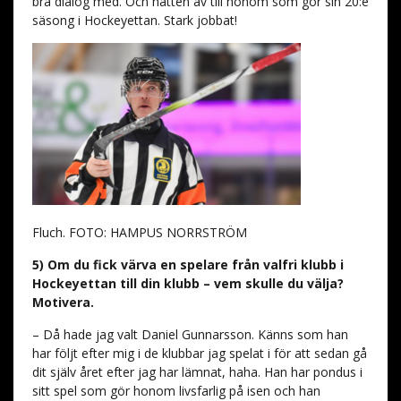
bra dialog med. Och hatten av till honom som gör sin 20:e
säsong i Hockeyettan. Stark jobbat!
Fluch. FOTO: HAMPUS NORRSTRÖM
5) Om du fick värva en spelare från valfri klubb i
Hockeyettan till din klubb – vem skulle du välja?
Motivera.
– Då hade jag valt Daniel Gunnarsson. Känns som han
har följt efter mig i de klubbar jag spelat i för att sedan gå
dit själv året efter jag har lämnat, haha. Han har pondus i
sitt spel som gör honom livsfarlig på isen och han