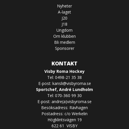
Nyheter
A-laget
J20
J18
Ungdom
Om klubben
Bli medlem
Sponsorer
KONTAKT
Visby Roma Hockey
Tel: 0498-21 35 38
E-post:
kansli@visbyroma.se
Sportchef, André Lundholm
Tel: 070-360 99 30
E-post: andre(a)visbyroma.se
Besöksadress: Rävhagen
Postadress: c/o Werkelin
Högklintsvägen 19
622 61 VISBY