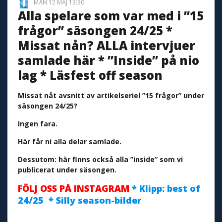
MÅN 12 MAJ 13:30
Alla spelare som var med i ”15
frågor” säsongen 24/25 *
Missat nån? ALLA intervjuer
samlade här * ”Inside” på nio
lag * Läsfest off season
Missat nåt avsnitt av artikelseriel ”15 frågor” under
säsongen 24/25?
Ingen fara.
Här får ni alla delar samlade.
Dessutom: här finns också alla ”inside” som vi
publicerat under säsongen.
FÖLJ OSS PÅ INSTAGRAM
* Klipp: best of
24/25 * Silly season-bilder