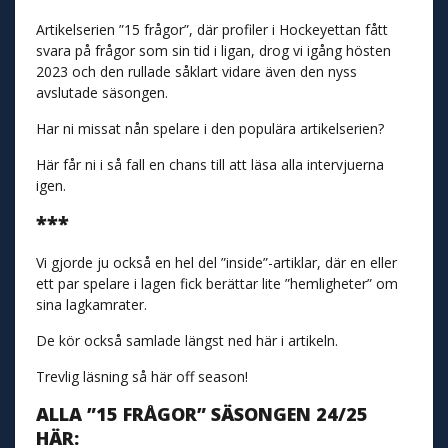
Artikelserien ”15 frågor”, där profiler i Hockeyettan fått
svara på frågor som sin tid i ligan, drog vi igång hösten
2023 och den rullade såklart vidare även den nyss
avslutade säsongen.
Har ni missat nån spelare i den populära artikelserien?
Här får ni i så fall en chans till att läsa alla intervjuerna
igen.
***
Vi gjorde ju också en hel del ”inside”-artiklar, där en eller
ett par spelare i lagen fick berättar lite ”hemligheter” om
sina lagkamrater.
De kör också samlade längst ned här i artikeln.
Trevlig läsning så här off season!
ALLA ”15 FRÅGOR” SÄSONGEN 24/25
HÄR: