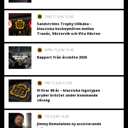
ONS 17 JUN 15:00
Sandströms Trophy tillbaka –
klassiska hockeymöten mellan
Tranås, Västervik och Vita Hästen
MÅN 15 JUN 15:45
Rapport från årsmöte 2026
FRE 12 JUN 17:00
Vi firar 80 år – klassiska logotypen
pryder bröstet under kommande
säsong
TIS 9 JUN 14:00
Jimmy Komulainen ny assisterande