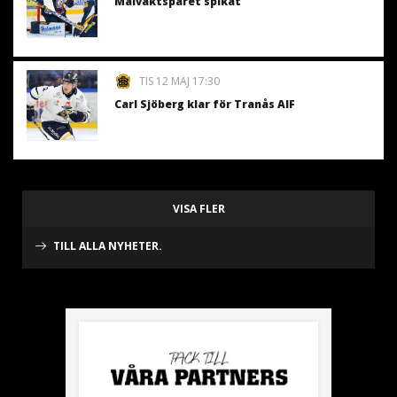
Målvaktsparet spikat
TIS 12 MAJ 17:30
Carl Sjöberg klar för Tranås AIF
VISA FLER
TILL ALLA NYHETER.