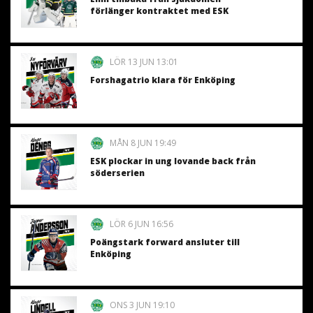
förlänger kontraktet med ESK
LÖR 13 JUN 13:01
Forshagatrio klara för Enköping
MÅN 8 JUN 19:49
ESK plockar in ung lovande back från
söderserien
LÖR 6 JUN 16:56
Poängstark forward ansluter till
Enköping
ONS 3 JUN 19:10