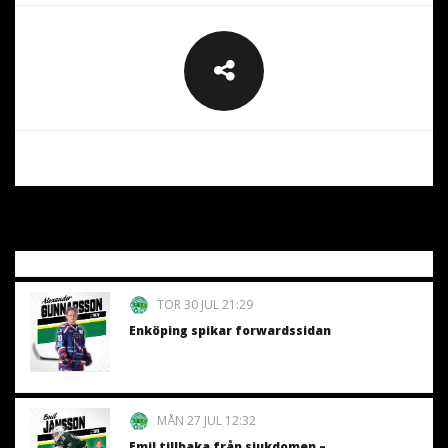
TOR 30 JUL 21:29
Enköping spikar forwardssidan
MÅN 27 JUL 12:32
Emil tillbaka från sjukdomen –