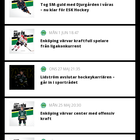
Tog SM-guld med Djurgården i våras
– nu klar för ESK Hockey
MÅN 1 JUN 18:47
Enköping värvar kraftfull spelare
från ligakonkurrent
ONS 27 MAJ 21:35
Lidström avslutar hockeykarriären –
går in i sportrådet
MÅN 25 MAJ 20:30
Enköping värvar center med offensiv
kraft