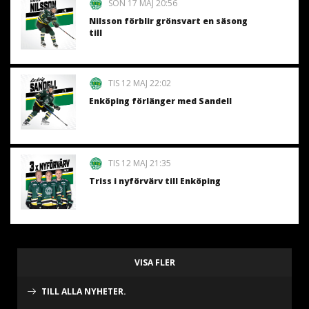
SÖN 17 MAJ 20:56
Nilsson förblir grönsvart en säsong
till
TIS 12 MAJ 22:02
Enköping förlänger med Sandell
TIS 12 MAJ 21:35
Triss i nyförvärv till Enköping
VISA FLER
TILL ALLA NYHETER.