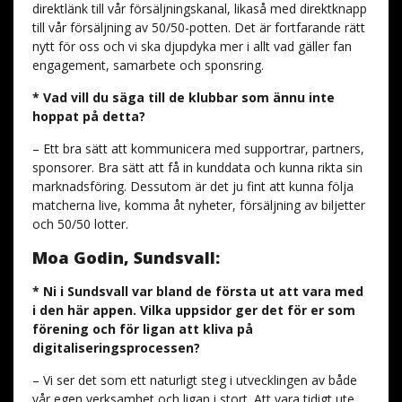
direktlänk till vår försäljningskanal, likaså med direktknapp
till vår försäljning av 50/50-potten. Det är fortfarande rätt
nytt för oss och vi ska djupdyka mer i allt vad gäller fan
engagement, samarbete och sponsring.
* Vad vill du säga till de klubbar som ännu inte
hoppat på detta?
– Ett bra sätt att kommunicera med supportrar, partners,
sponsorer. Bra sätt att få in kunddata och kunna rikta sin
marknadsföring. Dessutom är det ju fint att kunna följa
matcherna live, komma åt nyheter, försäljning av biljetter
och 50/50 lotter.
Moa Godin, Sundsvall:
* Ni i Sundsvall var bland de första ut att vara med
i den här appen. Vilka uppsidor ger det för er som
förening och för ligan att kliva på
digitaliseringsprocessen?
– Vi ser det som ett naturligt steg i utvecklingen av både
vår egen verksamhet och ligan i stort. Att vara tidigt ute