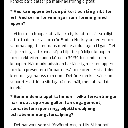
kanske bara satsar på marknadsföring digitalt.
* Vad kan appen betyda på kort och lång sikt för
er? Vad ser ni för vinningar som förening med
appen?
– Vi tror och hoppas att alla ska tycka att det är smidigt
att hitta de mesta som rör Boden Hockey under en och
samma app, tillsammans med de andra lagen i ligan. Det
är ju smidigt att kunna köpa biljetter på biljettknappen
och direkt efter kunna köpa en 50/50-lott under den
knappen. När marknadssidan har lärt sig mer om appen
och kan presentera för partners/sponsorer ser vi att det
kommer gynna oss och dom. Det är ett enkelt sätt som
supporter att följa sitt lag på nära håll, med allt vad det
innebär.
* Genom denna applikationen – vilka förväntningar
har ni satt upp vad gäller, fan engagement,
samarbeten/sponsring, biljettförsäljning
och abonnemangsförsäljning?
– Det har varit som vi förväntat oss, hittills. Vi har haft