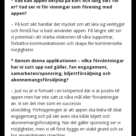
* Vad kan appen betyda på kort och lång sikt för
er? Vad ser ni för vinningar som förening med
appen?
– På kort sikt handlar det mycket om att lära sig verktyget
och förstå hur vi bäst använder appen. På längre sikt ser
vi potential i att stärka relationen till våra supportrar,
förbättra kommunikationen och skapa fler kommersiella
möjligheter.
* Genom denna applikationen – vilka förväntningar
har ni satt upp vad gäller, fan engagement,
samarbeten/sponsring, biljettförsäljning och
abonnemangsförsäljning?
– Just nu är vi fortsatt i en testperiod där vi är positiv till
appen men har inte satt ut nåra mål eller förväntningar
än. Vi ser det mer som en successiv
utveckling. Förhoppningen är att appen ska bidra till ökat
engagemang och på sikt även öka både biljett och
abonnemangsförsäljning. När det gäller sponsring ser vi
möjligheter, men vi vill först bygga en stabil grund och se
hur användningen utvecklas.