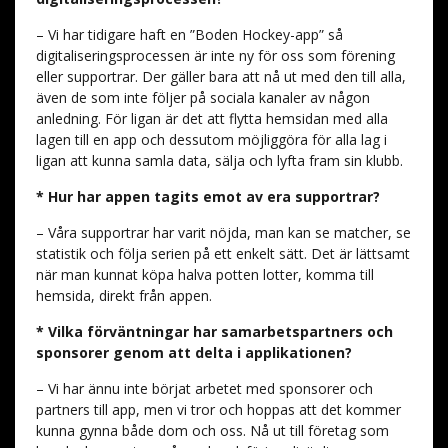
– Vi har tidigare haft en ”Boden Hockey-app” så
digitaliseringsprocessen är inte ny för oss som förening
eller supportrar. Der gäller bara att nå ut med den till alla,
även de som inte följer på sociala kanaler av någon
anledning. För ligan är det att flytta hemsidan med alla
lagen till en app och dessutom möjliggöra för alla lag i
ligan att kunna samla data, sälja och lyfta fram sin klubb.
* Hur har appen tagits emot av era supportrar?
– Våra supportrar har varit nöjda, man kan se matcher, se
statistik och följa serien på ett enkelt sätt. Det är lättsamt
när man kunnat köpa halva potten lotter, komma till
hemsida, direkt från appen.
* Vilka förväntningar har samarbetspartners och
sponsorer genom att delta i applikationen?
– Vi har ännu inte börjat arbetet med sponsorer och
partners till app, men vi tror och hoppas att det kommer
kunna gynna både dom och oss. Nå ut till företag som