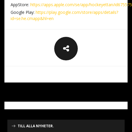
App
S
tore:
https://
app
s
.
app
le.com/se/
app
/hockeyettan/id67557
Google Play:
https://play.google.com/store/
app
s
/details?
id=se.he.cmapp&hl=en
TILL ALLA NYHETER.