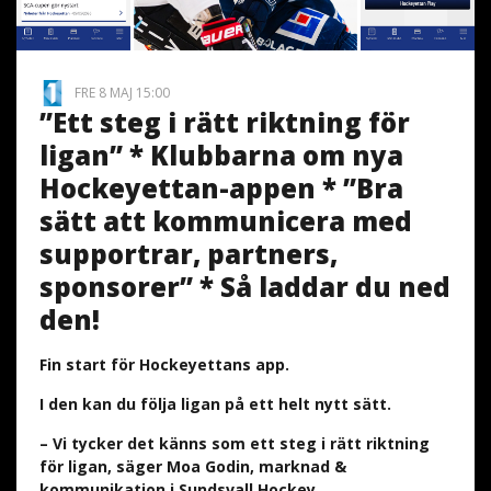
FRE 8 MAJ 15:00
”Ett steg i rätt riktning för
ligan” * Klubbarna om nya
Hockeyettan-appen * ”Bra
sätt att kommunicera med
supportrar, partners,
sponsorer” * Så laddar du ned
den!
Fin start för Hockeyettans app.
I den kan du följa ligan på ett helt nytt sätt.
– Vi tycker det känns som ett steg i rätt riktning
för ligan, säger Moa Godin, marknad &
kommunikation i Sundsvall Hockey.