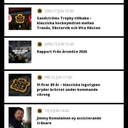
ONS 17 JUN 15:00
Sandströms Trophy tillbaka –
klassiska hockeymöten mellan
Tranås, Västervik och Vita Hästen
MÅN 15 JUN 15:45
Rapport från årsmöte 2026
FRE 12 JUN 17:00
Vi firar 80 år – klassiska logotypen
pryder bröstet under kommande
säsong
TIS 9 JUN 14:00
Jimmy Komulainen ny assisterande
tränare