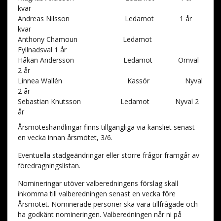
kvar
Andreas Nilsson Ledamot 1 år
kvar
Anthony Chamoun Ledamot
Fyllnadsval 1 år
Håkan Andersson Ledamot Omval
2 år
Linnea Wallén Kassör Nyval
2 år
Sebastian Knutsson Ledamot Nyval 2
år
Årsmöteshandlingar finns tillgängliga via kansliet senast
en vecka innan årsmötet, 3/6.
Eventuella stadgeändringar eller större frågor framgår av
föredragningslistan.
Nomineringar utöver valberedningens förslag skall
inkomma till valberedningen senast en vecka före
Årsmötet. Nominerade personer ska vara tillfrågade och
ha godkänt nomineringen. Valberedningen når ni på