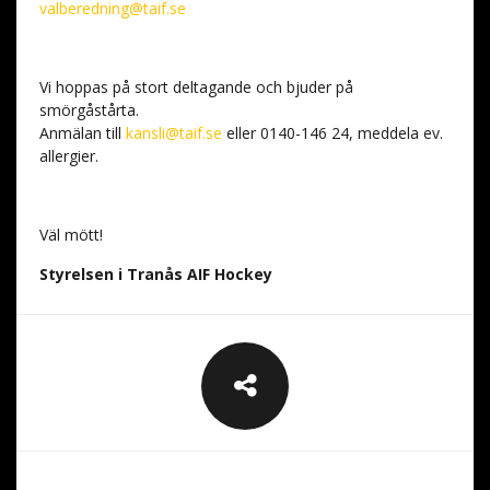
valberedning@taif.se
Vi hoppas på stort deltagande och bjuder på
smörgåstårta.
Anmälan till
kansli@taif.se
eller 0140-146 24, meddela ev.
allergier.
Väl mött!
Styrelsen i Tranås AIF Hockey