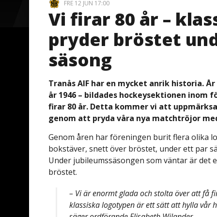
FRE 12 JUN 17:00
Vi firar 80 år – kl
pryder bröstet u
säsong
Tranås AIF har en mycket anrik historia. Å
år 1946 – bildades hockeysektionen inom för
firar 80 år. Detta kommer vi att uppmär
genom att pryda våra nya matchtröjor med
Genom åren har föreningen burit flera olika logo
bokstäver, snett över bröstet, under ett par s
Under jubileumssäsongen som väntar är det en
bröstet.
– Vi är enormt glada och stolta över att få fi
klassiska logotypen är ett sätt att hylla vå
säger ordförande Elisabeth Wilander.