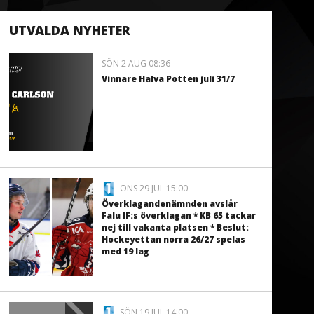
UTVALDA NYHETER
SÖN 2 AUG 08:36
Vinnare Halva Potten juli 31/7
ONS 29 JUL 15:00
Överklagandenämnden avslår
Falu IF:s överklagan * KB 65 tackar
nej till vakanta platsen * Beslut:
Hockeyettan norra 26/27 spelas
med 19 lag
SÖN 19 JUL 14:00