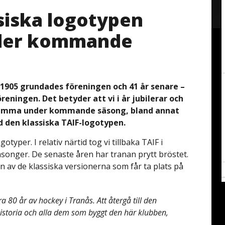
assiska logotypen
nder kommande
r 1905 grundades föreningen och 41 år senare –
eningen. Det betyder att vi i år jubilerar och
ksamma under kommande säsong, bland annat
 den klassiska TAIF-logotypen.
typer. I relativ närtid tog vi tillbaka TAIF i
äsonger. De senaste åren har tranan prytt bröstet.
 av de klassiska versionerna som får ta plats på
ra 80 år av hockey i Tranås. Att återgå till den
r historia och alla dem som byggt den här klubben,