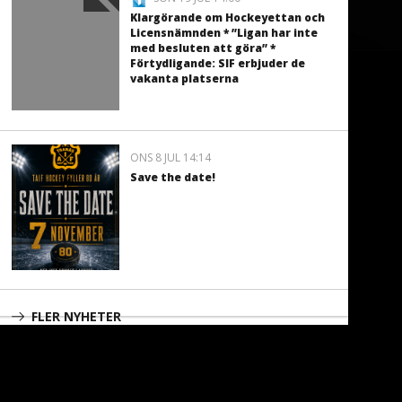
Klargörande om Hockeyettan och
Licensnämnden * ”Ligan har inte
med besluten att göra” *
Förtydligande: SIF erbjuder de
vakanta platserna
ONS 8 JUL 14:14
Save the date!
FLER NYHETER