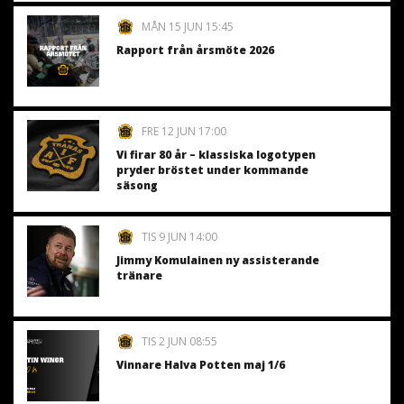
MÅN 15 JUN 15:45
Rapport från årsmöte 2026
FRE 12 JUN 17:00
Vi firar 80 år – klassiska logotypen
pryder bröstet under kommande
säsong
TIS 9 JUN 14:00
Jimmy Komulainen ny assisterande
tränare
TIS 2 JUN 08:55
Vinnare Halva Potten maj 1/6