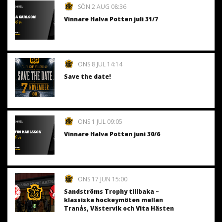
SÖN 2 AUG 08:36
Vinnare Halva Potten juli 31/7
ONS 8 JUL 14:14
Save the date!
ONS 1 JUL 09:05
Vinnare Halva Potten juni 30/6
ONS 17 JUN 15:00
Sandströms Trophy tillbaka –
klassiska hockeymöten mellan
Tranås, Västervik och Vita Hästen