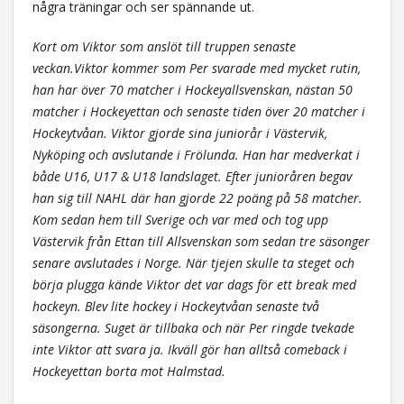
några träningar och ser spännande ut.
Kort om Viktor som anslöt till truppen senaste
veckan.Viktor kommer som Per svarade med mycket rutin,
han har över 70 matcher i Hockeyallsvenskan, nästan 50
matcher i Hockeyettan och senaste tiden över 20 matcher i
Hockeytvåan. Viktor gjorde sina juniorår i Västervik,
Nyköping och avslutande i Frölunda. Han har medverkat i
både U16, U17 & U18 landslaget. Efter junioråren begav
han sig till NAHL där han gjorde 22 poäng på 58 matcher.
Kom sedan hem till Sverige och var med och tog upp
Västervik från Ettan till Allsvenskan som sedan tre säsonger
senare avslutades i Norge. När tjejen skulle ta steget och
börja plugga kände Viktor det var dags för ett break med
hockeyn. Blev lite hockey i Hockeytvåan senaste två
säsongerna. Suget är tillbaka och när Per ringde tvekade
inte Viktor att svara ja. Ikväll gör han alltså comeback i
Hockeyettan borta mot Halmstad.