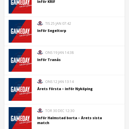
Inför KRIF
TIS 25 JAN 07:42
Inför Segeltorp
ONS 19 JAN 14:38
Inför Tranås
ONS 12 JAN 13:14
Årets första – inför Nyköping
TOR 30 DEC 12:30
Inför Halmstad borta – Årets sista
match