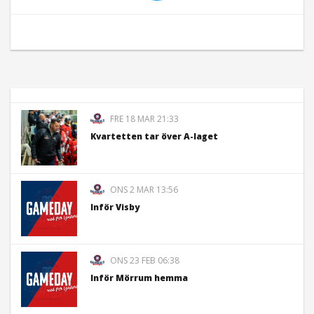
FRE 18 MAR 21:33
Kvartetten tar över A-laget
ONS 2 MAR 13:56
Inför Visby
ONS 23 FEB 06:38
Inför Mörrum hemma