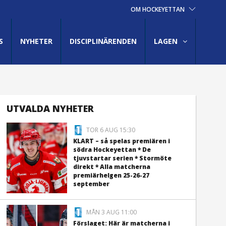
OM HOCKEYETTAN
S
NYHETER
DISCIPLINÄRENDEN
LAGEN
UTVALDA NYHETER
TOR 6 AUG 15:30
KLART – så spelas premiären i
södra Hockeyettan * De
tjuvstartar serien * Stormöte
direkt * Alla matcherna
premiärhelgen 25-26-27
september
MÅN 3 AUG 11:00
Förslaget: Här är matcherna i