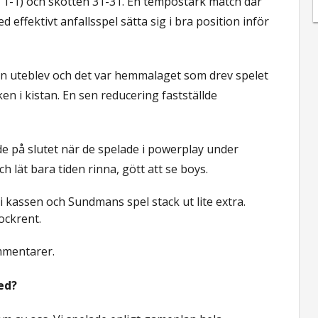
, 1-1) och skotten 31-31. En tempostark match där
 effektivt anfallsspel sätta sig i bra position inför
n uteblev och det var hemmalaget som drev spelet
ken i kistan. En sen reducering fastställde
de på slutet när de spelade i powerplay under
h lät bara tiden rinna, gött att se boys.
i kassen och Sundmans spel stack ut lite extra.
lockrent.
ommentarer.
med?