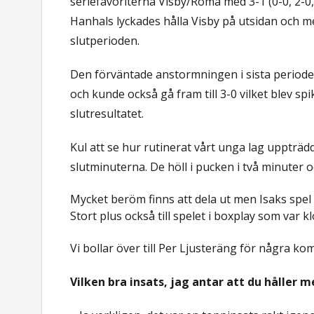
seriefavoriterna Visby/Roma med 3-1 (0-0, 2-0
Hanhals lyckades hålla Visby på utsidan och med
slutperioden.
Den förväntade anstormningen i sista periode
och kunde också gå fram till 3-0 vilket blev spi
slutresultatet.
Kul att se hur rutinerat vårt unga lag uppträd
slutminuterna. De höll i pucken i två minuter oc
Mycket beröm finns att dela ut men Isaks spel 
Stort plus också till spelet i boxplay som var k
Vi bollar över till Per Ljusteräng för några k
Vilken bra insats, jag antar att du håller 