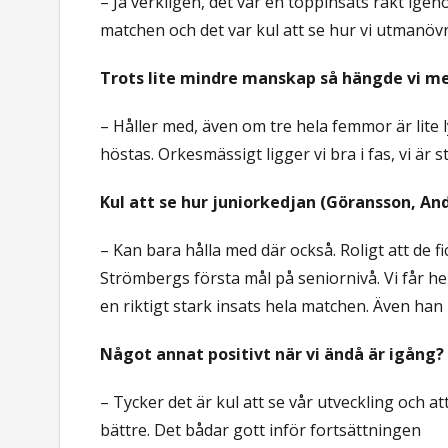
– Ja verkligen, det var en toppinsats rakt ige
matchen och det var kul att se hur vi utmanö
Trots lite mindre manskap så hängde vi 
– Håller med, även om tre hela femmor är lite l
höstas. Orkesmässigt ligger vi bra i fas, vi är
Kul att se hur juniorkedjan (Göransson, An
– Kan bara hålla med där också. Roligt att de fi
Strömbergs första mål på seniornivå. Vi får he
en riktigt stark insats hela matchen. Även han h
Något annat positivt när vi ändå är igång?
– Tycker det är kul att se vår utveckling och a
bättre. Det bådar gott inför fortsättningen