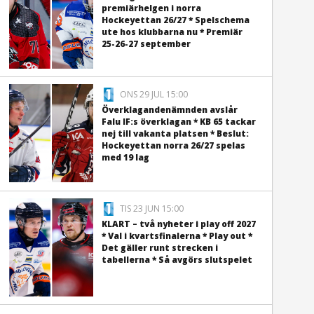
premiärhelgen i norra
Hockeyettan 26/27 * Spelschema
ute hos klubbarna nu * Premiär
25-26-27 september
ONS 29 JUL 15:00
Överklagandenämnden avslår
Falu IF:s överklagan * KB 65 tackar
nej till vakanta platsen * Beslut:
Hockeyettan norra 26/27 spelas
med 19 lag
TIS 23 JUN 15:00
KLART – två nyheter i play off 2027
* Val i kvartsfinalerna * Play out *
Det gäller runt strecken i
tabellerna * Så avgörs slutspelet