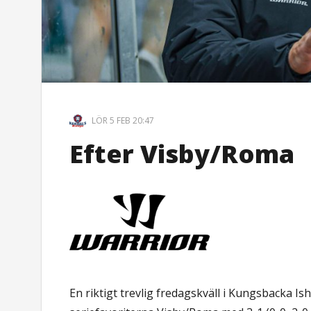
LÖR 5 FEB 20:47
Efter Visby/Roma
En riktigt trevlig fredagskväll i Kungsbacka Is