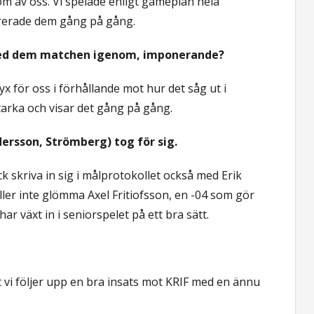
nom av oss. Vi spelade enligt gameplan hela
vrerade dem gång på gång.
med dem matchen igenom, imponerande?
yx för oss i förhållande mot hur det såg ut i
 starka och visar det gång på gång.
dersson, Strömberg) tog för sig.
ck skriva in sig i målprotokollet också med Erik
ller inte glömma Axel Fritiofsson, en -04 som gör
ar växt in i seniorspelet på ett bra sätt.
tt vi följer upp en bra insats mot KRIF med en ännu