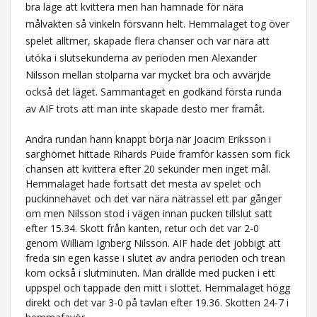
bra läge att kvittera men han hamnade för nära
målvakten så vinkeln försvann helt. Hemmalaget tog över
spelet alltmer, skapade flera chanser och var nära att
utöka i slutsekunderna av perioden men Alexander
Nilsson mellan stolparna var mycket bra och avvärjde
också det läget. Sammantaget en godkänd första runda
av AIF trots att man inte skapade desto mer framåt.
Andra rundan hann knappt börja när Joacim Eriksson i
sarghörnet hittade Rihards Puide framför kassen som fick
chansen att kvittera efter 20 sekunder men inget mål.
Hemmalaget hade fortsatt det mesta av spelet och
puckinnehavet och det var nära nätrassel ett par gånger
om men Nilsson stod i vägen innan pucken tillslut satt
efter 15.34. Skott från kanten, retur och det var 2-0
genom William Ignberg Nilsson. AIF hade det jobbigt att
freda sin egen kasse i slutet av andra perioden och trean
kom också i slutminuten. Man drällde med pucken i ett
uppspel och tappade den mitt i slottet. Hemmalaget högg
direkt och det var 3-0 på tavlan efter 19.36. Skotten 24-7 i