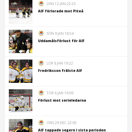
ONS 12 JAN 22:23
AIF förlorade mot Piteå
SÖN 9 JAN 18:54
Uddamålsförlust för AIF
LÖR 8 JAN 19:22
Fredriksson frälste AIF
TOR 6 JAN 19:09
Förlust mot serieledarna
ONS 29 DEC 22:05
AIF tappade segern i sista perioden