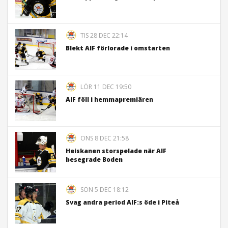
TIS 28 DEC 22:14
Blekt AIF förlorade i omstarten
LÖR 11 DEC 19:50
AIF föll i hemmapremiären
ONS 8 DEC 21:58
Heiskanen storspelade när AIF
besegrade Boden
SÖN 5 DEC 18:12
Svag andra period AIF:s öde i Piteå