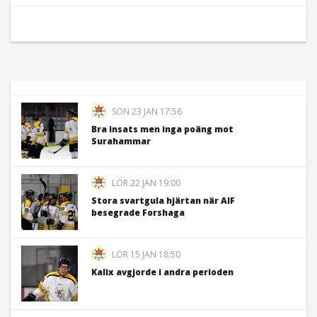
SÖN 23 JAN 17:56
Bra insats men inga poäng mot
Surahammar
LÖR 22 JAN 19:00
Stora svartgula hjärtan när AIF
besegrade Forshaga
LÖR 15 JAN 18:50
Kalix avgjorde i andra perioden