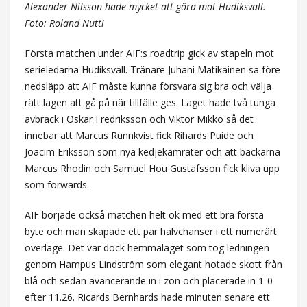
Alexander Nilsson hade mycket att göra mot Hudiksvall.
Foto: Roland Nutti
Första matchen under AIF:s roadtrip gick av stapeln mot
serieledarna Hudiksvall. Tränare Juhani Matikainen sa före
nedsläpp att AIF måste kunna försvara sig bra och välja
rätt lägen att gå på när tillfälle ges. Laget hade två tunga
avbräck i Oskar Fredriksson och Viktor Mikko så det
innebar att Marcus Runnkvist fick Rihards Puide och
Joacim Eriksson som nya kedjekamrater och att backarna
Marcus Rhodin och Samuel Hou Gustafsson fick kliva upp
som forwards.
AIF började också matchen helt ok med ett bra första
byte och man skapade ett par halvchanser i ett numerärt
överläge. Det var dock hemmalaget som tog ledningen
genom Hampus Lindström som elegant hotade skott från
blå och sedan avancerande in i zon och placerade in 1-0
efter 11.26. Ricards Bernhards hade minuten senare ett