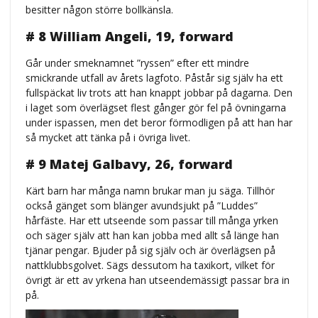
besitter någon större bollkänsla.
# 8 William Angeli, 19, forward
Går under smeknamnet ”ryssen” efter ett mindre
smickrande utfall av årets lagfoto. Påstår sig själv ha ett
fullspäckat liv trots att han knappt jobbar på dagarna. Den
i laget som överlägset flest gånger gör fel på övningarna
under ispassen, men det beror förmodligen på att han har
så mycket att tänka på i övriga livet.
# 9 Matej Galbavy, 26, forward
Kärt barn har många namn brukar man ju säga. Tillhör
också gänget som blänger avundsjukt på ”Luddes”
hårfäste. Har ett utseende som passar till många yrken
och säger själv att han kan jobba med allt så länge han
tjänar pengar. Bjuder på sig själv och är överlägsen på
nattklubbsgolvet. Sägs dessutom ha taxikort, vilket för
övrigt är ett av yrkena han utseendemässigt passar bra in
på.