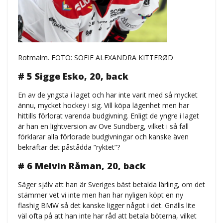
Rotmalm. FOTO: SOFIE ALEXANDRA KITTERØD
# 5 Sigge Esko, 20, back
En av de yngsta i laget och har inte varit med så mycket
ännu, mycket hockey i sig. Vill köpa lägenhet men har
hittills förlorat varenda budgivning. Enligt de yngre i laget
är han en lightversion av Ove Sundberg, vilket i så fall
förklarar alla förlorade budgivningar och kanske även
bekräftar det påstådda ”ryktet”?
# 6 Melvin Råman, 20, back
Säger själv att han är Sveriges bäst betalda lärling, om det
stämmer vet vi inte men han har nyligen köpt en ny
flashig BMW så det kanske ligger något i det. Gnälls lite
väl ofta på att han inte har råd att betala böterna, vilket