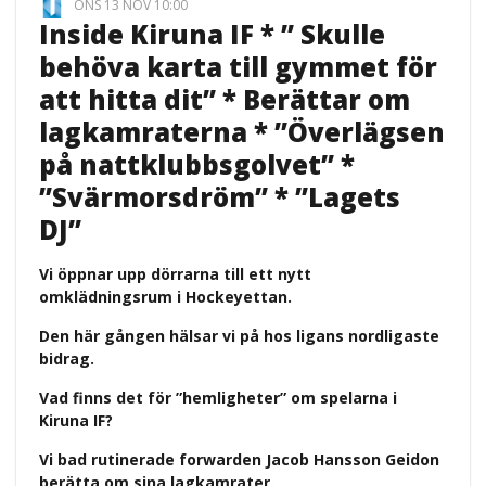
ONS 13 NOV 10:00
Inside Kiruna IF * ” Skulle
behöva karta till gymmet för
att hitta dit” * Berättar om
lagkamraterna * ”Överlägsen
på nattklubbsgolvet” *
”Svärmorsdröm” * ”Lagets
DJ”
Vi öppnar upp dörrarna till ett nytt
omklädningsrum i Hockeyettan.
Den här gången hälsar vi på hos ligans nordligaste
bidrag.
Vad finns det för ”hemligheter” om spelarna i
Kiruna IF?
Vi bad rutinerade forwarden Jacob Hansson Geidon
berätta om sina lagkamrater.