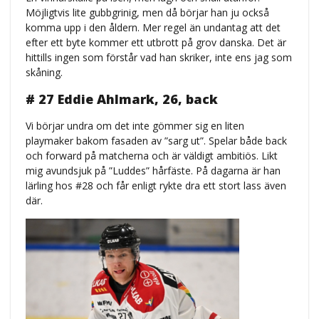
Möjligtvis lite gubbgrinig, men då börjar han ju också
komma upp i den åldern. Mer regel än undantag att det
efter ett byte kommer ett utbrott på grov danska. Det är
hittills ingen som förstår vad han skriker, inte ens jag som
skåning.
# 27 Eddie Ahlmark, 26, back
Vi börjar undra om det inte gömmer sig en liten
playmaker bakom fasaden av ”sarg ut”. Spelar både back
och forward på matcherna och är väldigt ambitiös. Likt
mig avundsjuk på ”Luddes” hårfäste. På dagarna är han
lärling hos #28 och får enligt rykte dra ett stort lass även
där.