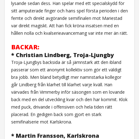
lysande sedan dess. Han spelar med ett specialskydd för
sitt amputerade finger och hans spel första perioden i den
femte och direkt avgörande semifinalen mot Mariestad
var direkt magiskt. Att han fick kröna insatsen med en
hållen nolla och kvalserieavancemang var inte mer än rätt.
BACKAR:
* Christian Lindberg, Troja-Ljungby
Troja-Ljungbys backsida är så jämnstark att den ibland
passerar som ett anonymt kollektiv som gör ett väldigt
bra jobb. Men bland betydligt mer namnstarka kollegor
går Lindberg från klarhet till klarhet varje kväll. Han
värvades från Vimmerby inför säsongen som en lovande
back med en del utveckling kvar och den har kommit. Klok
med puck, drivande i offensiven och hela tiden rätt
placerad. En gedigen back som gjort en stark
semifinalserie mot Karlskrona.
* Martin Fransson, Karlskrona