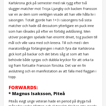
Karlskrona gick på semester med rak rygg efter två
slugger-matcher mot Troja-Ljungby och backen Fransson
var en av dem som verkligen visade att han ville hålla liv i
säsongen. Totalt gjorde han 1+3 i säsongens två sista
matcher och hade då dessutom ytterligare en puck inne
som han rånades på efter en förtidig avblåsning. Men
utöver poängen spelade han enormt drivet, tog pucken till
mål och ville vara med och kreera. Till och med i den
maratonlånga förlängningen i match fyra där Karlskrona
gick kort på backar och det bitvis såg ut som att han
behövde både syrgas och dubbla kryckor för att orka ta
sig fram fortsatte Fransson försöka. Det var en fin
avslutning och en manifestation av att falla med flaggan i
topp.
FORWARDS:
* Magnus Isaksson, Piteå
Piteås evigt unge veteran hade en period på dryga två