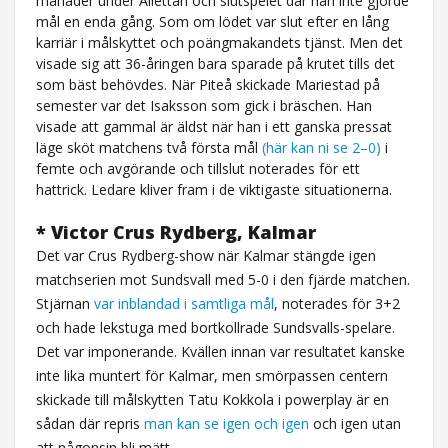
månader under Allettan och slutspelet där han inte gjorde
mål en enda gång. Som om lödet var slut efter en lång
karriär i målskyttet och poängmakandets tjänst. Men det
visade sig att 36-åringen bara sparade på krutet tills det
som bäst behövdes. När Piteå skickade Mariestad på
semester var det Isaksson som gick i bräschen. Han
visade att gammal är äldst när han i ett ganska pressat
läge sköt matchens två första mål
(här kan ni se 2–0)
i
femte och avgörande och tillslut noterades för ett
hattrick. Ledare kliver fram i de viktigaste situationerna.
* Victor Crus Rydberg, Kalmar
Det var Crus Rydberg-show när Kalmar stängde igen
matchserien mot Sundsvall med 5-0 i den fjärde matchen.
Stjärnan
var inblandad i samtliga mål
, noterades för 3+2
och hade lekstuga med bortkollrade Sundsvalls-spelare.
Det var imponerande. Kvällen innan var resultatet kanske
inte lika muntert för Kalmar, men smörpassen centern
skickade till målskytten Tatu Kokkola i powerplay är en
sådan där repris
man kan se igen och igen
och igen utan
att någonsin bli mätt.