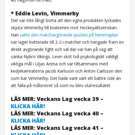
* Eddie Levin, Vimmerby
Det var inte långt borta att den egna produkten lyckades
skjuta Vimmerby till kvalserien mot Hockeyallsvenskan.
Han
satte den matchavgörande pucken på hemmaplan
när laget kvitterade till 2-2 i matcher och tvingade fram en
direkt avgörande fight och väl där var han på väg att
sänka Nybro Vikings. Levin sköt två psykologiskt väldigt
viktiga mål i Liljas Arena och var tillsammans med
kedjekamraterna Jacob Karlsson och Anton Carlsson den
som bar Vimmerby. Det hade varit värt ett bättre öde än
att falla på målsnöret så som nu blev slutresultatet.
LÄS MER: Veckans Lag vecka 39 –
KLICKA HÄR!
LÄS MER: Veckans Lag vecka 40 –
KLICKA HÄR!
LÄS MER: Veckans Lag vecka 41 –
KLICKA HÄR!