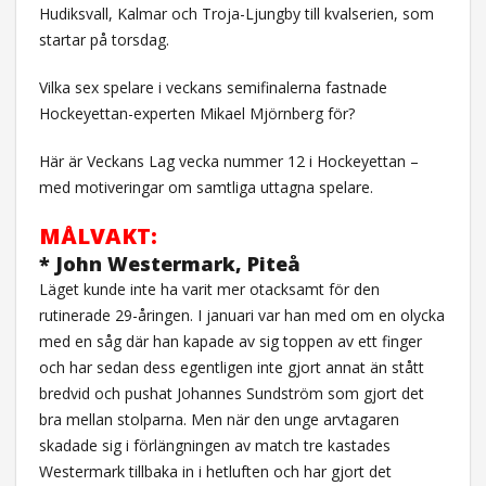
Hudiksvall, Kalmar och Troja-Ljungby till kvalserien, som
startar på torsdag.
Vilka sex spelare i veckans semifinalerna fastnade
Hockeyettan-experten Mikael Mjörnberg för?
Här är Veckans Lag vecka nummer 12 i Hockeyettan –
med motiveringar om samtliga uttagna spelare.
MÅLVAKT:
* John Westermark, Piteå
Läget kunde inte ha varit mer otacksamt för den
rutinerade 29-åringen. I januari var han med om en olycka
med en såg där han kapade av sig toppen av ett finger
och har sedan dess egentligen inte gjort annat än stått
bredvid och pushat Johannes Sundström som gjort det
bra mellan stolparna. Men när den unge arvtagaren
skadade sig i förlängningen av match tre kastades
Westermark tillbaka in i hetluften och har gjort det