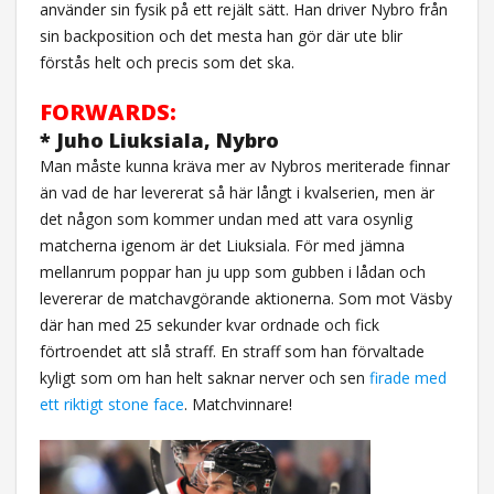
använder sin fysik på ett rejält sätt. Han driver Nybro från
sin backposition och det mesta han gör där ute blir
förstås helt och precis som det ska.
FORWARDS:
* Juho Liuksiala, Nybro
Man måste kunna kräva mer av Nybros meriterade finnar
än vad de har levererat så här långt i kvalserien, men är
det någon som kommer undan med att vara osynlig
matcherna igenom är det Liuksiala. För med jämna
mellanrum poppar han ju upp som gubben i lådan och
levererar de matchavgörande aktionerna. Som mot Väsby
där han med 25 sekunder kvar ordnade och fick
förtroendet att slå straff. En straff som han förvaltade
kyligt som om han helt saknar nerver och sen
firade med
ett riktigt stone face
. Matchvinnare!