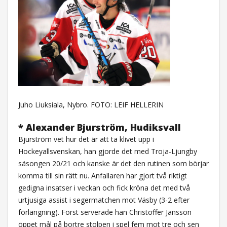
Juho Liuksiala, Nybro. FOTO: LEIF HELLERIN
* Alexander Bjurström, Hudiksvall
Bjurström vet hur det är att ta klivet upp i
Hockeyallsvenskan, han gjorde det med Troja-Ljungby
säsongen 20/21 och kanske är det den rutinen som börjar
komma till sin rätt nu. Anfallaren har gjort två riktigt
gedigna insatser i veckan och fick kröna det med två
urtjusiga assist i segermatchen mot Väsby (3-2 efter
förlängning). Först serverade han Christoffer Jansson
öppet mål på bortre stolpen i spel fem mot tre och sen