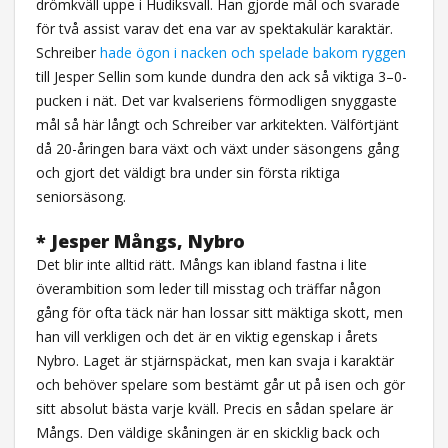
drömkväll uppe i Hudiksvall. Han gjorde mål och svarade
för två assist varav det ena var av spektakulär karaktär.
Schreiber
hade ögon i nacken och spelade bakom ryggen
till Jesper Sellin som kunde dundra den ack så viktiga 3–0-
pucken i nät. Det var kvalseriens förmodligen snyggaste
mål så här långt och Schreiber var arkitekten. Välförtjänt
då 20-åringen bara växt och växt under säsongens gång
och gjort det väldigt bra under sin första riktiga
seniorsäsong.
* Jesper Mångs, Nybro
Det blir inte alltid rätt. Mångs kan ibland fastna i lite
överambition som leder till misstag och träffar någon
gång för ofta täck när han lossar sitt mäktiga skott, men
han vill verkligen och det är en viktig egenskap i årets
Nybro. Laget är stjärnspäckat, men kan svaja i karaktär
och behöver spelare som bestämt går ut på isen och gör
sitt absolut bästa varje kväll. Precis en sådan spelare är
Mångs. Den väldige skåningen är en skicklig back och