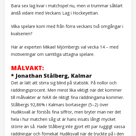
Bara sex lag kvar i matchspel nu, men vi trummar såklart
ändå vidare med Veckans Lag i Hockeyettan.
Vilka spelare kom med från förra veckans två omgångar i
kvalserien?
Här är experten Mikael Mjörnbergs val vecka 14 – med
motiveringar om samtliga uttagna spelare.
MÅLVAKT:
* Jonathan Stålberg, Kalmar
Det är lätt att stirra sig blind på statistik. På nollor och
räddningsprocent. Men minst lika viktigt när det kommer
till målvakter är NÄR de riktigt fina räddningarna kommer.
Stålbergs 92,86% i Kalmars bortaseger (5–2) över
Hudiksvall är förstås fina siffror, men bryter man ner det
hela i hur matchen såg ut är hans insats långt mycket
större än så. Hade Stålberg inte gjort ett par ruggigt vassa
räddningar och förnekat Hudiksvall när de tryckte på i den