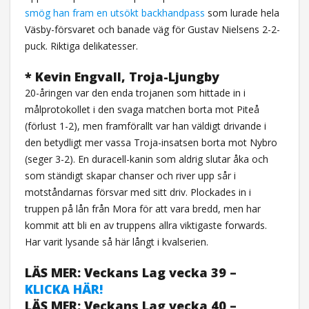
smög han fram en utsökt backhandpass
som lurade hela
Väsby-försvaret och banade väg för Gustav Nielsens 2-2-
puck. Riktiga delikatesser.
* Kevin Engvall, Troja-Ljungby
20-åringen var den enda trojanen som hittade in i
målprotokollet i den svaga matchen borta mot Piteå
(förlust 1-2), men framförallt var han väldigt drivande i
den betydligt mer vassa Troja-insatsen borta mot Nybro
(seger 3-2). En duracell-kanin som aldrig slutar åka och
som ständigt skapar chanser och river upp sår i
motståndarnas försvar med sitt driv. Plockades in i
truppen på lån från Mora för att vara bredd, men har
kommit att bli en av truppens allra viktigaste forwards.
Har varit lysande så här långt i kvalserien.
LÄS MER: Veckans Lag vecka 39 –
KLICKA HÄR!
LÄS MER: Veckans Lag vecka 40 –